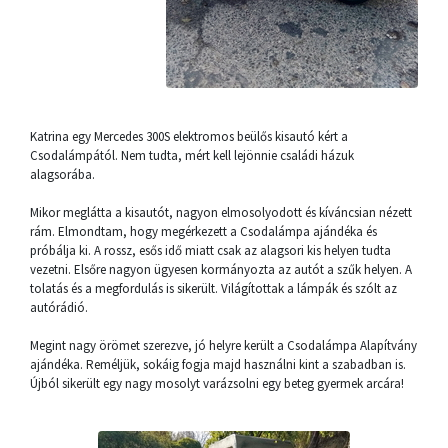
Katrina egy Mercedes 300S elektromos beülős kisautó kért a
Csodalámpától. Nem tudta, mért kell lejönnie családi házuk
alagsorába.
Mikor meglátta a kisautót, nagyon elmosolyodott és kíváncsian nézett
rám. Elmondtam, hogy megérkezett a Csodalámpa ajándéka és
próbálja ki. A rossz, esős idő miatt csak az alagsori kis helyen tudta
vezetni. Elsőre nagyon ügyesen kormányozta az autót a szűk helyen. A
tolatás és a megfordulás is sikerült. Világítottak a lámpák és szólt az
autórádió.
Megint nagy örömet szerezve, jó helyre került a Csodalámpa Alapítvány
ajándéka. Reméljük, sokáig fogja majd használni kint a szabadban is.
Újból sikerült egy nagy mosolyt varázsolni egy beteg gyermek arcára!