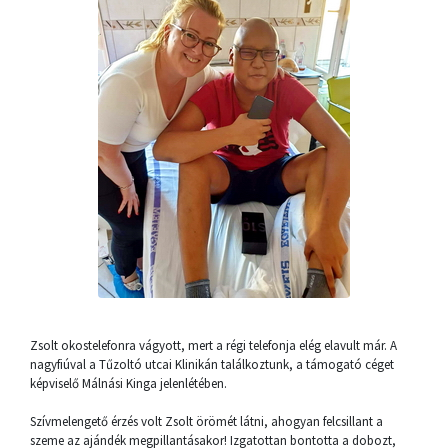
Zsolt okostelefonra vágyott, mert a régi telefonja elég elavult már. A
nagyfiúval a Tűzoltó utcai Klinikán találkoztunk, a támogató céget
képviselő Málnási Kinga jelenlétében.
Szívmelengető érzés volt Zsolt örömét látni, ahogyan felcsillant a
szeme az ajándék megpillantásakor! Izgatottan bontotta a dobozt,