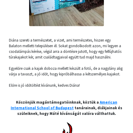
Diána szereti a természetet, a vizet, ami természetes, hiszen egy
Balaton melletti településen él. Sokat gondolkodott azon, mi legyen a
csodalámpás kérése, végül arra a döntésre jutott, hogy egy felfújhatós
túrakajakot kér, amit családtagjaival együtt tud majd használni.
Egyelőre csak a kajak doboza mellett készült a fotó, de a nagylány alig
várja a tavaszt, a jó időt, hogy kipróbálhassa a kétszemélyes kajakot.
Előre is jó időtöltést kívánunk, kedves Diána!
Köszönjük magántámogatóinknak, köztük a
American
International School of Budapest
tanárainak, diákjainak és
szüleiknek, hogy Máté kívánságát valóra válthattuk.