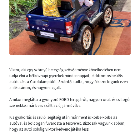
Viktor, aki egy szörnyű betegség szövődménye következtében nem
tudja élni a hétköznapi gyerekek mindennapjait, elektromos beülős
autót kért a Csodalámpától. Szüleitől tudta, hogy érkezni fogunk ezen
a délutánon, és nagyon izgult.
Amikor meglátta a gyönyörű FORD terepjárót, nagyon örült és csillogó
szemekkel már be is szállt az új járművébe.
Kis gyakorlás és szülői segítség után már ment is körbe-körbe az
autóval és boldogan fuvarozta a testvéreit. Biztosak vagyunk abban,
hogy az autó sokáig Viktor kedvenc játéka lesz!