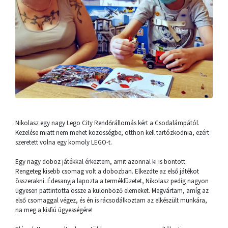
Nikolasz egy nagy Lego City Rendőrállomás kért a Csodalámpától.
Kezelése miatt nem mehet közösségbe, otthon kell tartózkodnia, ezért
szeretett volna egy komoly LEGO-t.
Egy nagy doboz játékkal érkeztem, amit azonnal ki is bontott.
Rengeteg kisebb csomag volt a dobozban. Elkezdte az első játékot
összerakni. Édesanyja lapozta a termékfüzetet, Nikolasz pedig nagyon
ügyesen pattintotta össze a különböző elemeket. Megvártam, amíg az
első csomaggal végez, és én is rácsodálkoztam az elkészült munkára,
na meg a kisfiú ügyességére!