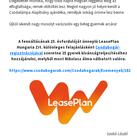
Elégedetten mondta, hogy több napra megvan reggeltől estig az
elfoglaltsága, remek időtöltés lesz. Megint nagyon jó helyre került a
Csodalámpa Alapítvány ajándéka, reméljük sokáig öröme lesz benne.
Újból sikerült nagy mosolyt varázsolni egy beteg gyermek arcára!
A fennállásának 25. évfordulóját ünneplő LeasePlan
Hungaria Zrt. különleges felajánlásként
Csodabogár-
regisztrációjával
szeretne 25 gyerek kívánságteljesítéséhez
hozzájárulni, melyből most Nikolasz álma válhatott valóra.
https://www.csodabogarak.com/Csodabogarak/Esemenyek/182
Szabó László