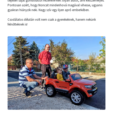
teljesen saját gondolattól vezérelve kért olyan autót, ami kétszemélyes.
Pontosan azért, hogy Noncsit mindenhová magával vihesse, ugyanis
gyakran hiányzik neki. Nagy szív egy ilyen apró emberkében.
Csodálatos délután volt nem csak a gyerekeknek, hanem nekünk
felnőtteknek is!