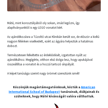
Máté, mint korosztályából oly sokan, imád legózni, így
alapítványunktól is egy LEGO vonatot kért.
Az ajándékozásra a Tűzoltó utcai Klinikán került sor, de először a kisfiú
nagyon félénken viselkedett, ezért az ágyára helyeztük a hatalmas
dobozt.
Természetesen felkeltette az érdeklődését, izgatottan nyúlt az
ajándékához. Megígérte, otthon első dolga lesz, hogy apukájával
összeállítsa a vonatot és a hozzá tartozó sínpályát.
A képet tanúsága szerint nagy örömet szereztünk ismét!
Köszönjük magántámogatóinknak, köztük a
American
International School of Budapest
tanárainak, diákjainak és
szüleiknek, hogy Máté kívánságát valóra válthattuk.