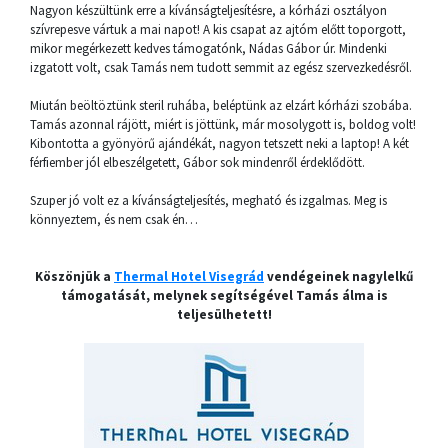
Nagyon készültünk erre a kívánságteljesítésre, a kórházi osztályon
szívrepesve vártuk a mai napot! A kis csapat az ajtóm előtt toporgott,
mikor megérkezett kedves támogatónk, Nádas Gábor úr. Mindenki
izgatott volt, csak Tamás nem tudott semmit az egész szervezkedésről.
Miután beöltöztünk steril ruhába, beléptünk az elzárt kórházi szobába.
Tamás azonnal rájött, miért is jöttünk, már mosolygott is, boldog volt!
Kibontotta a gyönyörű ajándékát, nagyon tetszett neki a laptop! A két
férfiember jól elbeszélgetett, Gábor sok mindenről érdeklődött.
Szuper jó volt ez a kívánságteljesítés, megható és izgalmas. Meg is
könnyeztem, és nem csak én…
Köszönjük a
Thermal Hotel Visegrád
vendégeinek nagylelkű
támogatását, melynek segítségével Tamás álma is
teljesülhetett!