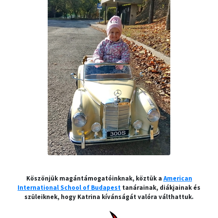
Köszönjük magántámogatóinknak, köztük a
American
International School of Budapest
tanárainak, diákjainak és
szüleiknek, hogy Katrina kívánságát valóra válthattuk.