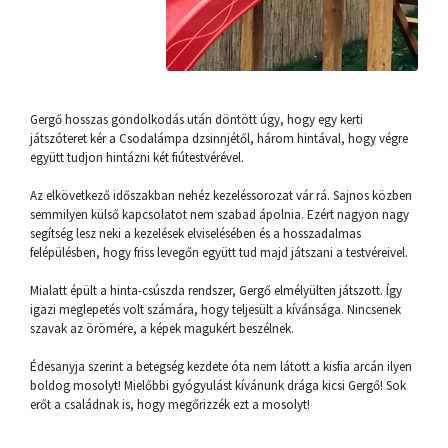
Gergő hosszas gondolkodás után döntött úgy, hogy egy kerti
játszóteret kér a Csodalámpa dzsinnjétől, három hintával, hogy végre
együtt tudjon hintázni két fiútestvérével.
Az elkövetkező időszakban nehéz kezeléssorozat vár rá. Sajnos közben
semmilyen külső kapcsolatot nem szabad ápolnia. Ezért nagyon nagy
segítség lesz neki a kezelések elviselésében és a hosszadalmas
felépülésben, hogy friss levegőn együtt tud majd játszani a testvéreivel.
Mialatt épült a hinta-csúszda rendszer, Gergő elmélyülten játszott. Így
igazi meglepetés volt számára, hogy teljesült a kívánsága. Nincsenek
szavak az örömére, a képek magukért beszélnek.
Édesanyja szerint a betegség kezdete óta nem látott a kisfia arcán ilyen
boldog mosolyt! Mielőbbi gyógyulást kívánunk drága kicsi Gergő! Sok
erőt a családnak is, hogy megőrizzék ezt a mosolyt!