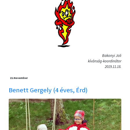
Bakonyi Joli
kívánság-koordinátor
2019.11.18.
21.
November
Benett Gergely (4 éves, Érd)