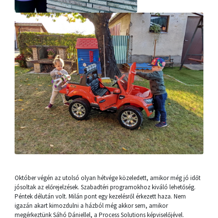
Október végén az utolsó olyan hétvége közeledett, amikor még jó időt
jósoltak az előrejelzések. Szabadtéri programokhoz kiváló lehetőség.
Péntek délután volt. Milán pont egy kezelésről érkezett haza. Nem
igazán akart kimozdulni a házból még akkor sem, amikor
megérkeztünk Sáhó Dániellel, a Process Solutions képviselőjével.