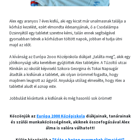
Alex egy aranyos 7 éves kisfiú, aki egy kicsit már unalmasnak találja a
kórházi kezelést, ezért elmondta édesanyjának, ő a Csodalámpa
Dzsinnjétől egy tabletet szeretne kérni, talán ennek segítségével
gyorsabban telnek a kórházban töltött napok, jobban el tudja ütni
majd az időt.
A kívánság az Európa 2ooo Középiskola diákjait „találta meg”, akik egy
jótékonysági séta keretében gyűjtöttek Alex tabletjére. A Tűzoltó utcai
Klinikán az iskolát képviselő Szikora Georgina és Tokai Napsugár
átadták a kisfiúnak a tabletet, aki olyan örömmel fogadta, hogy
majdnem leugrott az ágyról. Anyukája utólag elmesélte, hogy Alex a
tablettel aludt el aznap este.
Jobbulást kívántunk a kisfiúnak és még hasonló sok örömet!
Köszönjük az
Európa 2000 Középiskola
diákjainak, tanárainak
és szülői munkaközösségének, akiknek összefogásával Alex
álma is valóra válhatott!
Külön köszönjük a
"Séta a beteg gyermekek álmaiért!"