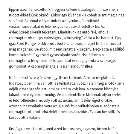
Éppen azon tanakodtunk, hogyan kellene kicsalogatni, hiszen nem
tudott érkezésünk okáról. Ekkor egy kíváncsi kis kobak jelent meg a ház
sarkánál. Azonnal elé siettünk és az ilyenkor jól működő
varázsmondatokat és leleményes kérdéseket vetettük be. Az
érdeklődését sikerült felkelteni. Elindultunk az autó felé, ahol a
csomagtartóban egy valóságos „szörnyeteg” várta a kis harcost. Egy
igaz Ford Ranger elektromos brutális fenevad, melyet Milán álmodott
meg magának. De ebből mit sem sejtett a kislegény. Megkapta a szállító
kombi kulcsát. Egy rövid gyorstalpaló során elsajátította a
csomagtartó felnyitásának folyamatát és megnyomta a szükséges
gombokat. A csomagtér ajtaja lassan elindult felfelé.
Milán a kerítés tetején ülve figyelte mi történik. Amikor meglátta és
tudatosult benn mi van ott, az leírhatatlan volt. Talán még a fotók sem
adják vissza igazán azt, ami az arcára volt írva. A szemem könnybe
lábadt, mint ilyenkor mindig. Velem ellentétben Milánnak olyan széles
és letörölhetetlen mosoly volt az arcán, ami belém égett örökre.
Azonnal használatba vette az új autóját. Körültekintően ellenőrizte a
csomagtartót, motorháztetőt, médiaeszközöket. Ezután beszállt, és
kezdődött a kaland.
Kishúga is vele tartott, amit azért fontos megjegyezni, hiszen Milán