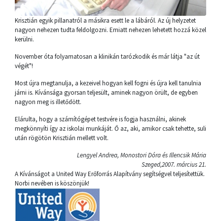
Krisztián egyik pillanatról a másikra esett le a lábáról. Az új helyzetet
nagyon nehezen tudta feldolgozni. Emiatt nehezen lehetett hozzá közel
kerülni.
November óta folyamatosan a klinikán tarózkodik és már látja "az út
végét"!
Most újra megtanulja, a kezeivel hogyan kell fogni és újra kell tanulnia
járni is. Kívánsága gyorsan teljesült, aminek nagyon örült, de egyben
nagyon meg is illetődött.
Elárulta, hogy a számítógépet testvére is fogja használni, akinek
megkönnyíti így az iskolai munkáját. Ő az, aki, amikor csak tehette, suli
után rögötön Krisztián mellett volt.
Lengyel Andrea, Monostori Dóra és Illencsik Mária
Szeged,2007. március 21.
A Kívánságot a United Way Erőforrás Alapítvány segítségvel teljesítettük.
Norbi nevében is köszönjük!