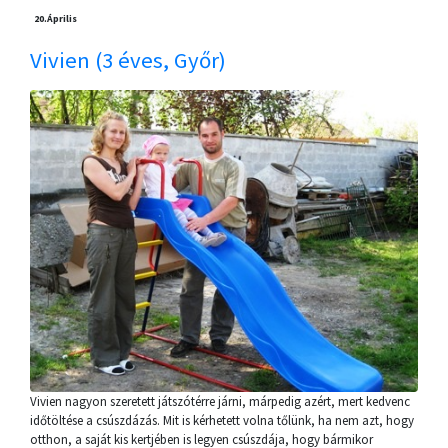
20.
Április
Vivien (3 éves, Győr)
Vivien nagyon szeretett játszótérre járni, márpedig azért, mert kedvenc
időtöltése a csúszdázás. Mit is kérhetett volna tőlünk, ha nem azt, hogy
otthon, a saját kis kertjében is legyen csúszdája, hogy bármikor