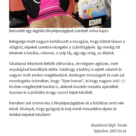
Bernadett egy digitális fényképezőgépet szeretett volna kapni.
Betegsége miatt nagyon korlátozott a mozgása, hogy többet lásson a
világból, képeket szeretne nézegetni a számítógépén. Így mindig ott
lehetnek a barátai, rokonai, a szép táj, egy-egy virág, az állatok.
Váratlanul érkeztünk Bettiék otthonába, de mégsem egészen, mert
anyukájával beszéltünk előtte. Valahogy a kislány is sejtett valamit és
nagyon örült amikor megérkeztünk. Boldogan mosolygott és csak azt
mondogatta örömében, hogy: "ilyen hamar", és hogy nagyon örül :-) !
Közben megékeztek barátai is, akiknek büszkén mutatta ajándékát.
Gyorsan ki is próbálta és egy csomó képet készített.
Remélem sok öröme lesz a fényképezőgépben és a fotókban amit vele
készít. Kívánjuk, hogy gyógyulj és tudj minél messzebbre eljutni és
érdekes képeket készíteni!
Bezdánné Végh Tünde
Teljesítve: 2007.03.14.