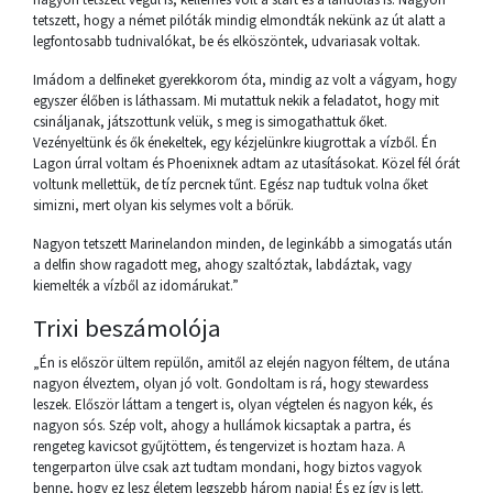
tetszett, hogy a német pilóták mindig elmondták nekünk az út alatt a
legfontosabb tudnivalókat, be és elköszöntek, udvariasak voltak.
Imádom a delfineket gyerekkorom óta, mindig az volt a vágyam, hogy
egyszer élőben is láthassam. Mi mutattuk nekik a feladatot, hogy mit
csináljanak, játszottunk velük, s meg is simogathattuk őket.
Vezényeltünk és ők énekeltek, egy kézjelünkre kiugrottak a vízből. Én
Lagon úrral voltam és Phoenixnek adtam az utasításokat. Közel fél órát
voltunk mellettük, de tíz percnek tűnt. Egész nap tudtuk volna őket
simizni, mert olyan kis selymes volt a bőrük.
Nagyon tetszett Marinelandon minden, de leginkább a simogatás után
a delfin show ragadott meg, ahogy szaltóztak, labdáztak, vagy
kiemelték a vízből az idomárukat.”
Trixi beszámolója
„Én is először ültem repülőn, amitől az elején nagyon féltem, de utána
nagyon élveztem, olyan jó volt. Gondoltam is rá, hogy stewardess
leszek. Először láttam a tengert is, olyan végtelen és nagyon kék, és
nagyon sós. Szép volt, ahogy a hullámok kicsaptak a partra, és
rengeteg kavicsot gyűjtöttem, és tengervizet is hoztam haza. A
tengerparton ülve csak azt tudtam mondani, hogy biztos vagyok
benne, hogy ez lesz életem legszebb három napja! És ez így is lett.