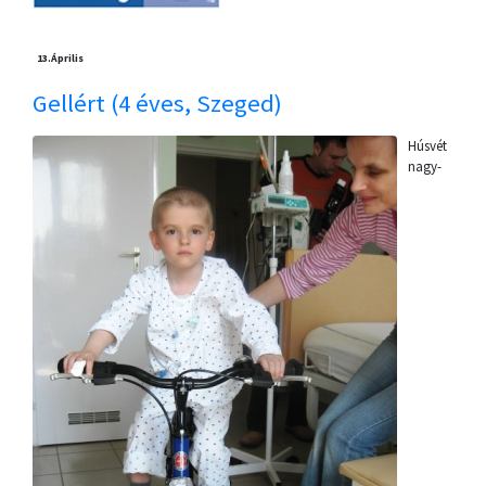
13.
Április
Gellért (4 éves, Szeged)
Húsvét
nagy-