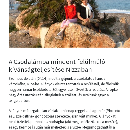
A Csodalámpa mindent felülmúló
kívánságteljesítése Nizzaban
Szombat délután (04.14.) indult a gépünk a csodálatos francia
városkába, Nice-be. A lányok eleinte tartottak a repüléstől, de félelmük
nagyon hamar feloldódott. Sőt egyenesen élvezték a repülést. A röpke
négy órás utazás után elfoglaltuk a szállást, és sétáltunk egyet a
tengerparton.
A lányok már izgatottan várták a másnap reggelt… Lagon úr (Phoenix
és Lizzie delfinek gondozója) szeretetteljesen várt minket. A lányokat
beöltöztették pampalinis nadrágba (aki még emlékszik erre a mesére),
és egy kézmosás után már mehettek is a vízbe. Megsimogathatták a