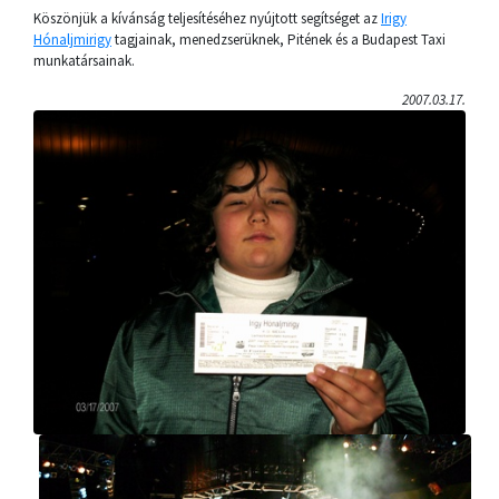
Köszönjük a kívánság teljesítéséhez nyújtott segítséget az
Irigy
Hónaljmirigy
tagjainak, menedzserüknek, Pitének és a Budapest Taxi
munkatársainak.
2007.03.17.