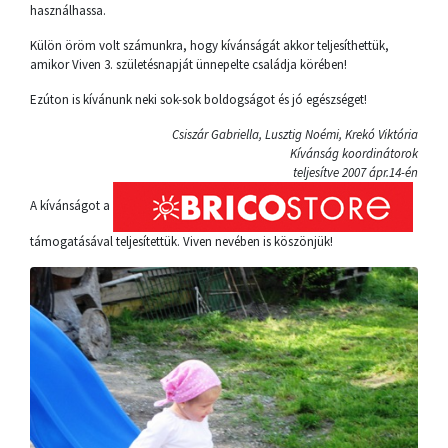
használhassa.
Külön öröm volt számunkra, hogy kívánságát akkor teljesíthettük,
amikor Viven 3. születésnapját ünnepelte családja körében!
Ezúton is kívánunk neki sok-sok boldogságot és jó egészséget!
Csiszár Gabriella, Lusztig Noémi, Krekó Viktória
Kívánság koordinátorok
teljesítve 2007 ápr.14-én
A kívánságot a
támogatásával teljesítettük. Viven nevében is köszönjük!