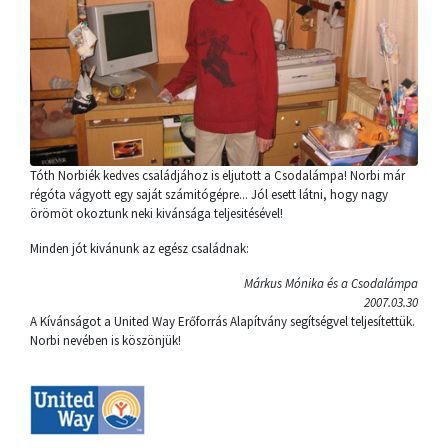
Tóth Norbiék kedves családjához is eljutott a Csodalámpa! Norbi már
régóta vágyott egy saját számitógépre... Jól esett látni, hogy nagy
örömöt okoztunk neki kivánsága teljesitésével!
Minden jót kivánunk az egész családnak:
Márkus Mónika és a Csodalámpa
2007.03.30
A Kívánságot a United Way Erőforrás Alapítvány segítségvel teljesítettük.
Norbi nevében is köszönjük!