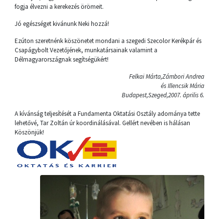
fogja élvezni a kerekezés örömeit.
Jó egészséget kivánunk Neki hozzá!
Ezúton szeretnénk köszönetet mondani a szegedi Szecolor Kerékpár és
Csapágybolt Vezetőjének, munkatársainak valamint a
Délmagyarországnak segítségükért!
Felkai Márta,Zámbori Andrea
és Illencsik Mária
Budapest,Szeged,2007. április 6.
A kívánság teljesítését a Fundamenta Oktatási Osztály adománya tette
lehetővé, Tar Zoltán úr koordinálásával. Gellért nevében is hálásan
Köszönjük!