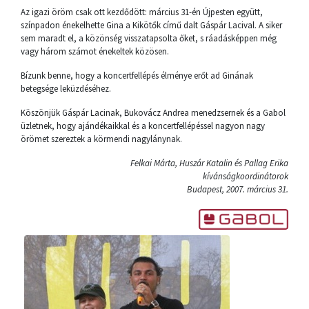
Az igazi öröm csak ott kezdődött: március 31-én Újpesten együtt,
színpadon énekelhette Gina a Kikötők című dalt Gáspár Lacival. A siker
sem maradt el, a közönség visszatapsolta őket, s ráadásképpen még
vagy három számot énekeltek közösen.
Bízunk benne, hogy a koncertfellépés élménye erőt ad Ginának
betegsége leküzdéséhez.
Köszönjük Gáspár Lacinak, Bukovácz Andrea menedzsernek és a Gabol
üzletnek, hogy ajándékaikkal és a koncertfellépéssel nagyon nagy
örömet szereztek a körmendi nagylánynak.
Felkai Márta, Huszár Katalin és Pallag Erika
kívánságkoordinátorok
Budapest, 2007. március 31.