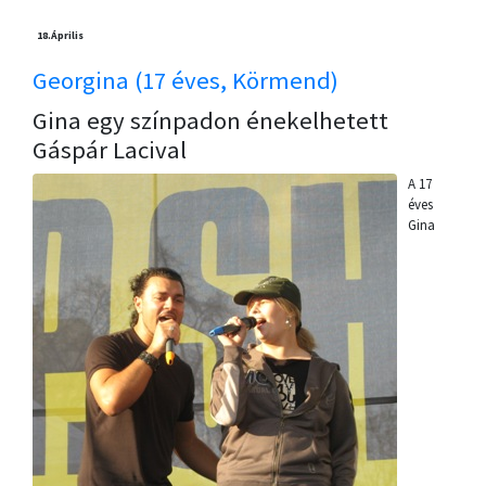
18.
Április
Georgina (17 éves, Körmend)
Gina egy színpadon énekelhetett
Gáspár Lacival
A 17
éves
Gina