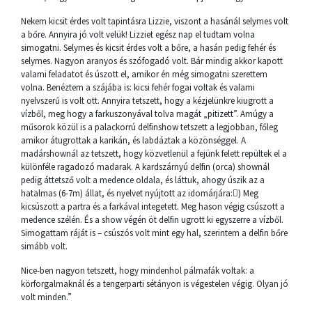
Nekem kicsit érdes volt tapintásra Lizzie, viszont a hasánál selymes volt
a bőre. Annyira jó volt velük! Lizziet egész nap el tudtam volna
simogatni. Selymes és kicsit érdes volt a bőre, a hasán pedig fehér és
selymes. Nagyon aranyos és szófogadó volt. Bár mindig akkor kapott
valami feladatot és úszott el, amikor én még simogatni szerettem
volna. Benéztem a szájába is: kicsi fehér fogai voltak és valami
nyelvszerű is volt ott. Annyira tetszett, hogy a kézjelünkre kiugrott a
vízből, meg hogy a farkuszonyával tolva magát „pitizett”. Amúgy a
műsorok közül is a palackorrú delfinshow tetszett a legjobban, főleg
amikor átugrottak a karikán, és labdáztak a közönséggel. A
madárshownál az tetszett, hogy közvetlenül a fejünk felett repültek el a
különféle ragadozó madarak. A kardszárnyú delfin (orca) shownál
pedig áttetsző volt a medence oldala, és láttuk, ahogy úszik az a
hatalmas (6-7m) állat, és nyelvet nyújtott az idomárjára:) Meg
kicsúszott a partra és a farkával integetett. Meg hason végig csúszott a
medence szélén. És a show végén öt delfin ugrott ki egyszerre a vízből.
Simogattam ráját is – csúszós volt mint egy hal, szerintem a delfin bőre
simább volt.
Nice-ben nagyon tetszett, hogy mindenhol pálmafák voltak: a
körforgalmaknál és a tengerparti sétányon is végestelen végig. Olyan jó
volt minden.”