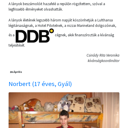
A lányok beszámolóit hazafelé a repülőn rögzítettem, szóval a
legfrissebb élményeket olvashatták.
A lányok életének legszebb három napját köszönhetjük a Lufthansa
légitársaságnak, a Hotel Pilotelnek, a nizzai Marineland dolgozóinak,
és a
cégnek, akik finanszírozták a kívánság
teljesítését.
Csinády Rita Veronika
kívánságkoordinátor
18.
Április
Norbert (17 éves, Gyál)