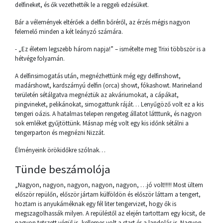
delfineket, és ők vezethették le a reggeli edzésüket.
Bár a vélemények eltérőek a delfin bőréről, az érzés mégis nagyon
felemelő minden a két leányzó számára.
- „Ez életem legszebb három napja!” – ismételte meg Trixi többször is a
hétvége folyamán.
A delfinsimogatás után, megnézhettünk még egy delfinshowt,
madárshowt, kardszárnyú delfin (orca) showt, fókashowt. Marineland
területén sétálgatva megnéztük az akváriumokat, a cápákat,
pingvineket, pelikánokat, simogattunk ráját… Lenyűgöző volt ez a kis
tengeri oázis. A hatalmas telepen rengeteg állatot látttunk, és nagyon
sok emléket gyűjtöttünk. Másnap még volt egy kis időnk sétálni a
tengerparton és megnézni Nizzát.
Élményeink örökidőkre szólnak…
Tünde beszámolója
„Nagyon, nagyon, nagyon, nagyon, nagyon, …jó volt!!!!! Most ültem
először repülőn, először jártam külföldön és először láttam a tengert,
hoztam is anyukáméknak egy fél liter tengervizet, hogy ők is
megszagolhassák milyen. A repüléstől az elején tartottam egy kicsit, de
nagyon tetszett végül is, kellemes volt a start és a landolás is. Nagyon