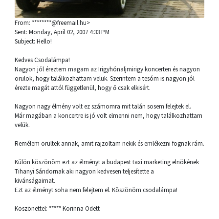
From: ********@freemail.hu>
Sent: Monday, April 02, 2007 4:33 PM
Subject: Hello!
Kedves Csodalámpa!
Nagyon jól éreztem magam az Irigyhónaljmirigy koncerten és nagyon
örülök, hogy találkozhattam velük. Szerintem a tesóm is nagyon jól
érezte magát attól függetlenül, hogy ő csak elkisért.
Nagyon nagy élmény volt ez számomra mit talán sosem felejtek el.
Már magában a koncertre is jó volt elmenni nem, hogy találkozhattam
velük.
Remélem örültek annak, amit rajzoltam nekik és emlékezni fognak rám.
Külön köszönöm ezt az élményt a budapest taxi marketing elnökének
Tihanyi Sándornak aki nagyon kedvesen teljesítette a
kivánságaimat.
Ezt az élményt soha nem felejtem el. Köszönöm csodalámpa!
Köszönettel: ***** Korinna Odett