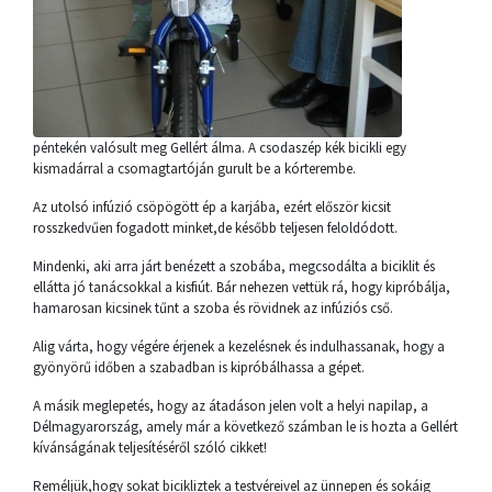
péntekén valósult meg Gellért álma. A csodaszép kék bicikli egy
kismadárral a csomagtartóján gurult be a kórterembe.
Az utolsó infúzió csöpögött ép a karjába, ezért először kicsit
rosszkedvűen fogadott minket,de később teljesen feloldódott.
Mindenki, aki arra járt benézett a szobába, megcsodálta a biciklit és
ellátta jó tanácsokkal a kisfiút. Bár nehezen vettük rá, hogy kipróbálja,
hamarosan kicsinek tűnt a szoba és rövidnek az infúziós cső.
Alig várta, hogy végére érjenek a kezelésnek és indulhassanak, hogy a
gyönyörű időben a szabadban is kipróbálhassa a gépet.
A másik meglepetés, hogy az átadáson jelen volt a helyi napilap, a
Délmagyarország, amely már a következő számban le is hozta a Gellért
kívánságának teljesítéséről szóló cikket!
Reméljük,hogy sokat bicikliztek a testvéreivel az ünnepen és sokáig