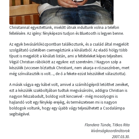
Chrisitannal egyeztettünk, mielőtt útnak indultunk volna a telefon
fellelésére. Az igény: fényképezni tudjon és Bluetooth is legyen benne.
Az egyik bevásárlóközpontban találkoztunk, és a család által megjelölt
szolgáltató üzletében csemegéztünk a kínálatból. Az eladó hölgy több
típust is megjelölt a kínálati listán, ami a feltételeket képes teljesíteni.
Végül Christian rábökött az egyikre: ezt szeretném..! Nagyon szép a
készülék (viccesen bíztattuk Christiant, nem akarja-e rózsaszínben, mert
még színválaszték is volt..., de ő a fekete-ezüst készüléket választotta).
A másik vágya egy kábel volt, amivel a számítógépről letölthet zenéket,
ezt a készülék szakboltjában tudtuk megvásárolni, addigra Christian is
nagyon felszabadult, boldog volt kincseivel - még mosolyogni is
hajlandó volt egy fénykép erejéig, és természetesen mi is nagyon
boldogok voltunk, hogy egy újabb vágy teljesülhetett a Csodalámpa
segítségével.
Flandera Tünde, Titkos Rita
kívánságkoordinátorok
2007.03.30.