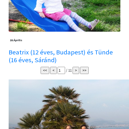
18.
Április
Beatrix (12 éves, Budapest) és Tünde
(16 éves, Sáránd)
/ 11