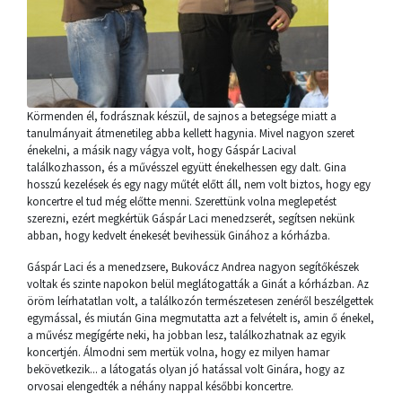
Körmenden él, fodrásznak készül, de sajnos a betegsége miatt a
tanulmányait átmenetileg abba kellett hagynia. Mivel nagyon szeret
énekelni, a másik nagy vágya volt, hogy Gáspár Lacival
találkozhasson, és a művésszel együtt énekelhessen egy dalt. Gina
hosszú kezelések és egy nagy műtét előtt áll, nem volt biztos, hogy egy
koncertre el tud még előtte menni. Szerettünk volna meglepetést
szerezni, ezért megkértük Gáspár Laci menedzserét, segítsen nekünk
abban, hogy kedvelt énekesét bevihessük Ginához a kórházba.
Gáspár Laci és a menedzsere, Bukovácz Andrea nagyon segítőkészek
voltak és szinte napokon belül meglátogatták a Ginát a kórházban. Az
öröm leírhatatlan volt, a találkozón természetesen zenéről beszélgettek
egymással, és miután Gina megmutatta azt a felvételt is, amin ő énekel,
a művész megígérte neki, ha jobban lesz, találkozhatnak az egyik
koncertjén. Álmodni sem mertük volna, hogy ez milyen hamar
bekövetkezik... a látogatás olyan jó hatással volt Ginára, hogy az
orvosai elengedték a néhány nappal későbbi koncertre.