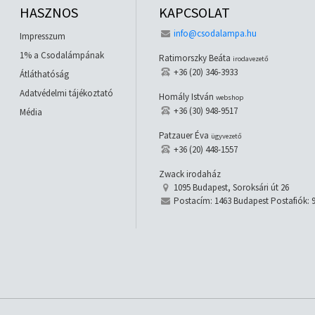
HASZNOS
KAPCSOLAT
info@csodalampa.hu
Impresszum
1% a Csodalámpának
Ratimorszky Beáta
irodavezető
+36 (20) 346-3933
Átláthatóság
Adatvédelmi tájékoztató
Homály István
webshop
+36 (30) 948-9517
Média
Patzauer Éva
ügyvezető
+36 (20) 448-1557
Zwack irodaház
1095 Budapest, Soroksári út 26
Postacím: 1463 Budapest Postafiók: 