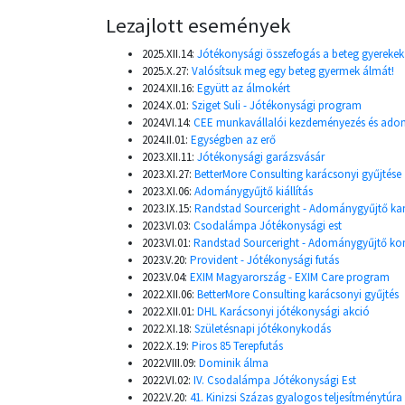
Lezajlott események
2025.XII.14:
Jótékonysági összefogás a beteg gyerekek
2025.X.27:
Valósítsuk meg egy beteg gyermek álmát!
2024.XII.16:
Együtt az álmokért
2024.X.01:
Sziget Suli - Jótékonysági program
2024.VI.14:
CEE munkavállalói kezdeményezés és ado
2024.II.01:
Egységben az erő
2023.XII.11:
Jótékonysági garázsvásár
2023.XI.27:
BetterMore Consulting karácsonyi gyűjtése
2023.XI.06:
Adománygyűjtő kiállítás
2023.IX.15:
Randstad Sourceright - Adománygyűjtő k
2023.VI.03:
Csodalámpa Jótékonysági est
2023.VI.01:
Randstad Sourceright - Adománygyűjtő ko
2023.V.20:
Provident - Jótékonysági futás
2023.V.04:
EXIM Magyarország - EXIM Care program
2022.XII.06:
BetterMore Consulting karácsonyi gyűjtés
2022.XII.01:
DHL Karácsonyi jótékonysági akció
2022.XI.18:
Születésnapi jótékonykodás
2022.X.19:
Piros 85 Terepfutás
2022.VIII.09:
Dominik álma
2022.VI.02:
IV. Csodalámpa Jótékonysági Est
2022.V.20:
41. Kinizsi Százas gyalogos teljesítménytúra