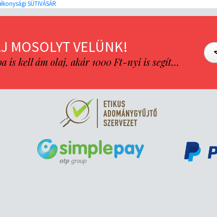
ótékonysági SÜTIVÁSÁR
J MOSOLYT VELÜNK!
is kell ám olaj, akár 1000 Ft-nyi is segít…