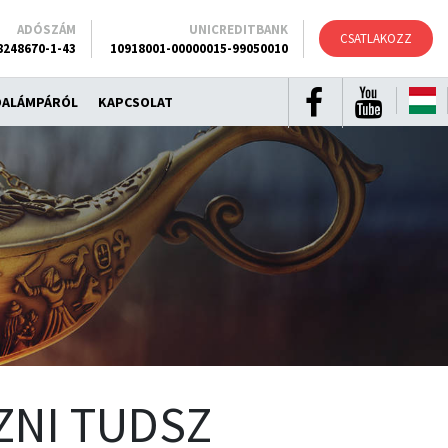
ADÓSZÁM
UNICREDITBANK
CSATLAKOZZ
8248670-1-43
10918001-00000015-99050010
DALÁMPÁRÓL
KAPCSOLAT
ZNI TUDSZ