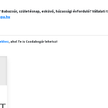
abazsúr, születésnap, esküvő, házassági évforduló? Vállalati t
pa.hu
ekhez
, ahol Te is Csodabogár lehetsz!