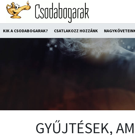
KIK A CSODABOGARAK?
CSATLAKOZZ HOZZÁNK
NAGYKÖVETEIN
GYŰJTÉSEK, AM