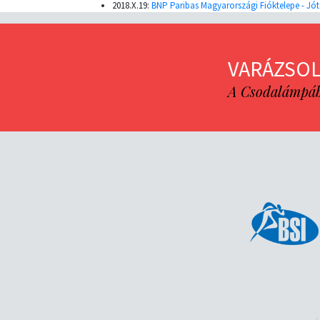
2018.X.19:
BNP Paribas Magyarországi Fióktelepe - J
VARÁZSOL
A Csodalámpába 