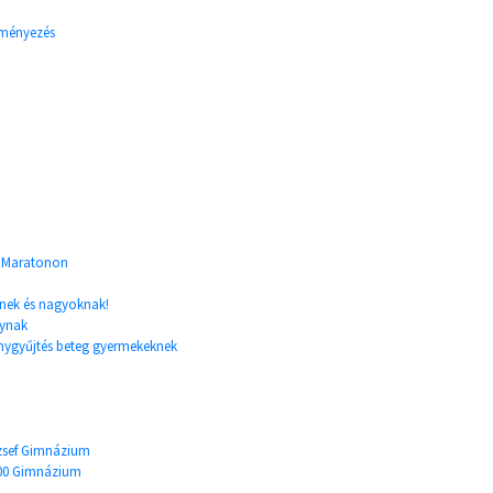
eményezés
t Maratonon
knek és nagyoknak!
nynak
nygyűjtés beteg gyermekeknek
ózsef Gimnázium
2000 Gimnázium