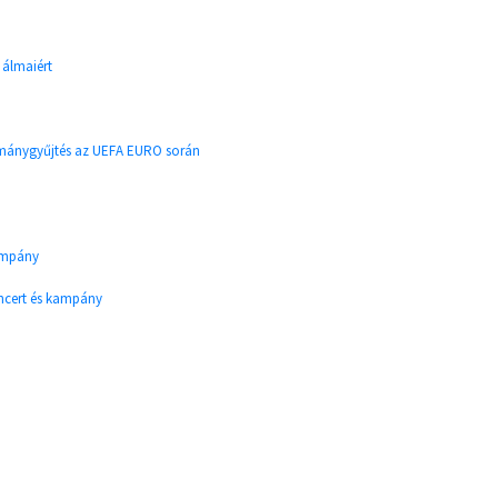
 álmaiért
mánygyűjtés az UEFA EURO során
ampány
ncert és kampány