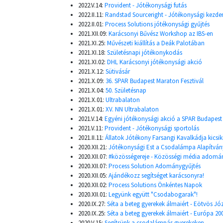
2022.V.14:
Provident - Jótékonysági futás
2022.II.11:
Randstad Sourceright - Jótékonysági kezd
2022.II.01:
Process Solutions jótékonysági gyűjtés
2021.XII.09:
Karácsonyi Bűvész Workshop az IBS-en
2021.XI.25:
Művészeti kiállítás a Deák Palotában
2021.XI.18:
Születésnapi jótékonykodás
2021.XI.02:
DHL Karácsonyi jótékonysági akció
2021.X.12:
Sütivásár
2021.X.09:
36. SPAR Budapest Maraton Fesztivál
2021.X.04:
50. Születésnap
2021.X.01:
Ultrabalaton
2021.X.01:
XV. NN Ultrabalaton
2021.V.14:
Egyéni jótékonysági akció a SPAR Budapes
2021.V.11:
Provident - Jótékonysági sportolás
2021.II.11:
Állatok Jótékony Farsangi Kavalkádja kicsi
2020.XII.21:
Jótékonysági Est a Csodalámpa Alapítvá
2020.XII.07:
#közösségereje - Közösségi média adomá
2020.XII.07:
Process Solution Adománygyűjtés
2020.XII.05:
Ajándékozz segítséget karácsonyra!
2020.XII.02:
Process Solutions Önkéntes Napok
2020.XII.01:
Legyünk együtt "Csodabogarak"!
2020.IX.27:
Séta a beteg gyerekek álmaiért - Eötvös J
2020.IX.25:
Séta a beteg gyerekek álmaiért - Európa 
2020.V.15:
Segítsünk a csodalámpás gyerekeken