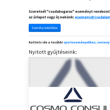
Szeretnél "csodabogaras" eseményt rendezni? B
az űrlapot vagy írj nekünk:
esemeny@csodalam
Esemény beküldése
Kattints ide a további
sporteseményekhez, verseny
Nyitott gyűjtéseink: