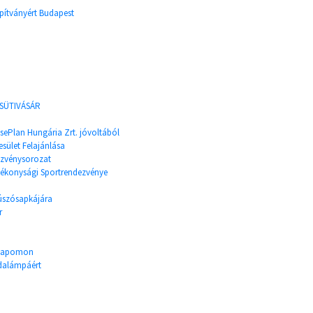
pítványért Budapest
 SÜTIVÁSÁR
sePlan Hungária Zrt. jóvoltából
esület Felajánlása
ezvénysorozat
ékonysági Sportrendezvénye
 úszósapkájára
r
ésnapomon
odalámpáért
n