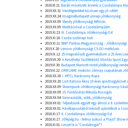
2020.III.21:
Baráti művészeti árverés a Csodalámpa Ala
2019.XII.31:
Vendégeinkkel közösen egy jó célért
2019.XII.24:
ImagineBudapest ünnepi jótékonyság
2019.XII.09:
Slendy jótékonysági felhívás
2019.XII.09:
Meditációval a Csodalámpáért
2019.XI.23:
III. Csodalámpa Jótékonysági Est
2019.XI.16:
Csoda-szülinapi buli
2019.XI.11:
BNP Paribas Magyarország - Jótékonysági
2019.X.20:
Lenovo jótékonysági CS:GO mérkőzés
2019.IX.12:
25 megvalósult gyermekálom a 25 éves Lea
2019.VII.20:
A Keszthelyi Yachtkikötő Vitorlás Sport Egy
2019.VI.30:
Budapest Marriott Hotel jótékonysági rend
2019.VI.22:
ORIFLAME miskolci Jármay csapatának Jót
2018.XII.20:
I. HPCL Karácsony Kupa
2018.XII.20:
Licit Katona Ákos 10 éves sportnagykövet
2018.XII.09:
Steampunk Jótékonysági Karácsonyi Vásá
2018.XII.09:
15. Fürdőruhás Mikulás Kocogás
2018.XII.04:
Gimnazisták, sütik, jótékonyság
2018.XII.01:
Teljesítsünk együtt egy álmot a 8. szület
2018.XII.01:
Kávékapszulából készült ajándékok a Cs
2018.XI.17:
II. Csodalámpa Jótékonysági Est
2018.XI.17:
Jófejség.hu - Néma aukció a PlayIT Show-
2018.XI.01:
Leszel te is "Csodabogár"?