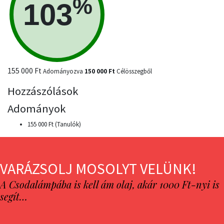
%
103
155 000 Ft
Adományozva
150 000 Ft
Célösszegből
Hozzászólások
Adományok
155 000 Ft (Tanulók)
VARÁZSOLJ MOSOLYT VELÜNK!
A Csodalámpába is kell ám olaj, akár 1000 Ft-nyi is
segít…