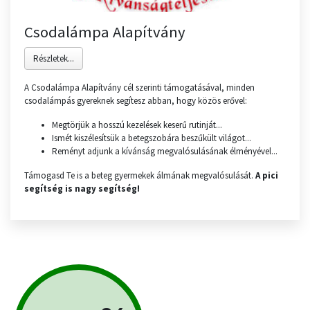
Csodalámpa Alapítvány
Részletek...
A Csodalámpa Alapítvány cél szerinti támogatásával, minden
csodalámpás gyereknek segítesz abban, hogy közös erővel:
Megtörjük a hosszú kezelések keserű rutinját...
Ismét kiszélesítsük a betegszobára beszűkült világot...
Reményt adjunk a kívánság megvalósulásának élményével...
Támogasd Te is a beteg gyermekek álmának megvalósulását.
A pici
segítség is nagy segítség!