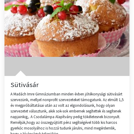
Sütivásár
A Madách Imre Gimnáziumban minden évben jótékonysági sütivásárt
szervezünk, mellyel nonprofit szervezeteket támogatunk. Az elmúlt 1,5
év megpróbáltatásai után az volt az elgondolásunk, hogy olyan
szervezetet választunk, akik sok-sok embernek segítettek és segítenek
napjainkig,. A Csodalámpa Alapítvány pedig tökéletesnek bizonyult.
Reméljük,hogy az összegyűjtött pénz segítségével több kis harcos
gyerkőc mosolyához is hozzá tudunk járulni, mind megérdemlik,
hogy a kívánságuk teljesüljön.