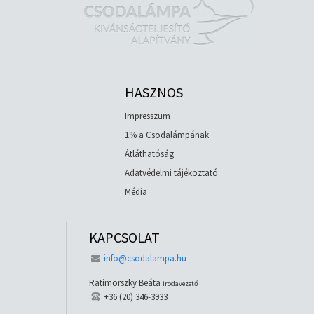
HASZNOS
Impresszum
1% a Csodalámpának
Átláthatóság
Adatvédelmi tájékoztató
Média
KAPCSOLAT
info@csodalampa.hu
Ratimorszky Beáta
irodavezető
+36 (20) 346-3933