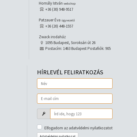
Homály István
webshop
+36 (30) 948-9517
Patzauer Éva
ügyvezető
+36 (20) 448-1557
Zwack irodaház
1095 Budapest, Soroksári út 26
Postacím: 1463 Budapest Postafiók: 905
HÍRLEVÉL FELIRATKOZÁS
Elfogadom az adatvédelmi nyilatkozatot
Adatvédelmi nyilatkozat