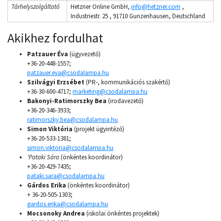
Tárhelyszolgáltató
Hetzner Online GmbH,
info@hetzner.com
,
Industriestr. 25 , 91710 Gunzenhausen, Deutschland
Akikhez fordulhat
Patzauer Éva
(ügyvezető)
+36-20-448-1557;
patzauer.eva@csodalampa.hu
Szilvágyi Erzsébet
(PR-, kommunikációs szakértő)
+36-30-600-4717;
marketing@csodalampa.hu
Bakonyi-Ratimorszky Bea
(irodavezető)
+36-20-346-3933;
ratimorszky.bea@csodalampa.hu
Simon Viktória
(projekt ügyintéző)
+36-20-533-1381;
simon.viktoria@csodalampa.hu
'Pataki Sára
(önkéntes koordinátor)
+36-20-429-7435;
pataki.sara@csodalampa.hu
Gárdos Erika
(önkéntes koordinátor)
+ 36-20-505-1303;
gardos.erika@csodalampa.hu
Mocsonoky Andrea
(iskolai önkéntes projektek)