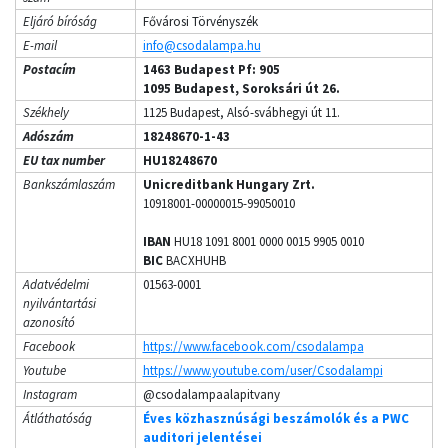
Eljáró bíróság
Fővárosi Törvényszék
E-mail
info@csodalampa.hu
Postacím
1463 Budapest Pf: 905
1095 Budapest, Soroksári út 26.
Székhely
1125 Budapest, Alsó-svábhegyi út 11.
Adószám
18248670-1-43
EU tax number
HU18248670
Bankszámlaszám
Unicreditbank Hungary Zrt.
10918001-00000015-99050010
IBAN
HU18 1091 8001 0000 0015 9905 0010
BIC
BACXHUHB
Adatvédelmi
01563-0001
nyilvántartási
azonosító
Facebook
https://www.facebook.com/csodalampa
Youtube
https://www.youtube.com/user/Csodalampi
Instagram
@csodalampaalapitvany
Átláthatóság
Éves közhasznúsági beszámolók és a PWC
auditori jelentései