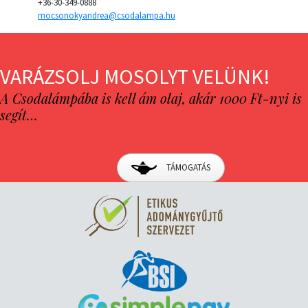
+36-30-349-0888
mocsonokyandrea@csodalampa.hu
VARÁZSOLJ MOSOLYT VELÜNK!
A Csodalámpába is kell ám olaj, akár 1000 Ft-nyi is
segít…
TÁMOGATÁS