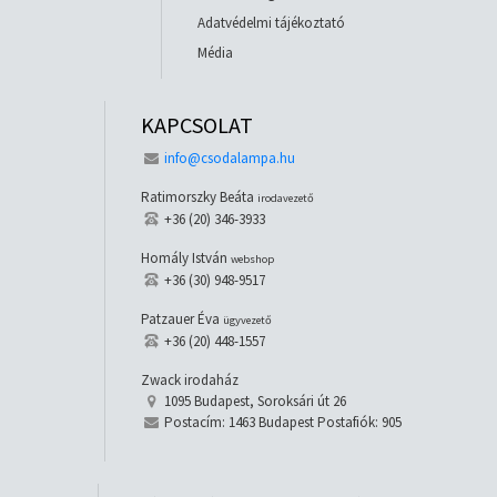
Adatvédelmi tájékoztató
Média
KAPCSOLAT
info@csodalampa.hu
Ratimorszky Beáta
irodavezető
+36 (20) 346-3933
Homály István
webshop
+36 (30) 948-9517
Patzauer Éva
ügyvezető
+36 (20) 448-1557
Zwack irodaház
1095 Budapest, Soroksári út 26
Postacím: 1463 Budapest Postafiók: 905