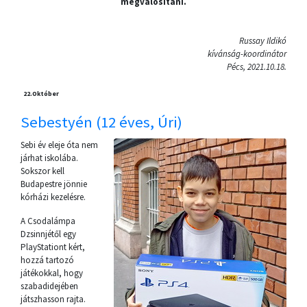
megvalósítani.
Russay Ildikó
kívánság-koordinátor
Pécs, 2021.10.18.
22.
Október
Sebestyén (12 éves, Úri)
Sebi év eleje óta nem
járhat iskolába.
Sokszor kell
Budapestre jönnie
kórházi kezelésre.
A Csodalámpa
Dzsinnjétől egy
PlayStationt kért,
hozzá tartozó
játékokkal, hogy
szabadidejében
játszhasson rajta.