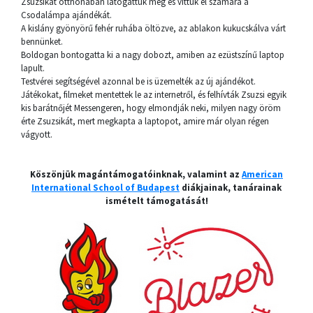
Zsuzsikát otthonában látogattuk meg és vittük el számára a
Csodalámpa ajándékát.
A kislány gyönyörű fehér ruhába öltözve, az ablakon kukucskálva várt
bennünket.
Boldogan bontogatta ki a nagy dobozt, amiben az ezüstszínű laptop
lapult.
Testvérei segítségével azonnal be is üzemelték az új ajándékot.
Játékokat, filmeket mentettek le az internetről, és felhívták Zsuzsi egyik
kis barátnőjét Messengeren, hogy elmondják neki, milyen nagy öröm
érte Zsuzsikát, mert megkapta a laptopot, amire már olyan régen
vágyott.
Köszönjük magántámogatóinknak, valamint az
American
International School of Budapest
diákjainak, tanárainak
ismételt támogatását!