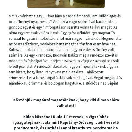
Mit is kívánhatna egy 17 éves lány a csodalámpától, ami különleges és
örök élményt nyújt neki…? Viki -aki a vágó szakmával kacérkodik -,
gondolt egyet és egy filmforgatáson szerette volna találni magát. Az
álma egyszer csak valóra is vált. Egy egész délutánt egy magyar TV
sorozat forgatásán töltöttük, ahol már nagyon várták őt. Megnézhette
az összes díszletet, odaképzelhette magát a történet eseményeihez.
Kulisszatitkokba pillanthatott be, ami nagyon érdekes élmény volt
számára. Az egyik rendező, Budavári Balázs még a rendezői székét is
odaadta és fejhallgatóval a fején asszisztálta végig az aznapi sok-sok
felvett jelenetet. A rendezői feladatok nagyon imponáltak neki, így az
sem kizárt, hogy ilyen irányt vesz majd az élete. Találkozott
színészekkel és a filmet forgató stáb sok-sok tagjával. Végül meglepetés
ajándékkal, örömmel és boldogan hagytuk el a stúdiót a nap végén!
Köszönjük magántámogatóinknak, hogy Viki álma valóra
válhatott!
Külön köszönet Rudolf Péternek, a Vígszínház
igazgatójának, valamint Kapitány-Diószegi Judit vezető
producernek, és Hatházi Fanni kreatív szupervizornak a