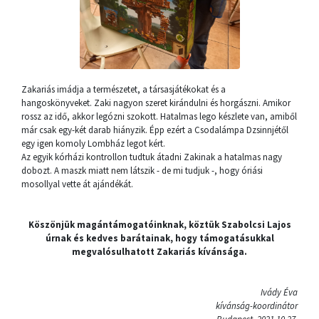
Zakariás imádja a természetet, a társasjátékokat és a
hangoskönyveket. Zaki nagyon szeret kirándulni és horgászni. Amikor
rossz az idő, akkor legózni szokott. Hatalmas lego készlete van, amiből
már csak egy-két darab hiányzik. Épp ezért a Csodalámpa Dzsinnjétől
egy igen komoly Lombház legot kért.
Az egyik kórházi kontrollon tudtuk átadni Zakinak a hatalmas nagy
dobozt. A maszk miatt nem látszik - de mi tudjuk -, hogy óriási
mosollyal vette át ajándékát.
Köszönjük magántámogatóinknak, köztük Szabolcsi Lajos
úrnak és kedves barátainak, hogy támogatásukkal
megvalósulhatott Zakariás kívánsága.
Ivády Éva
kívánság-koordinátor