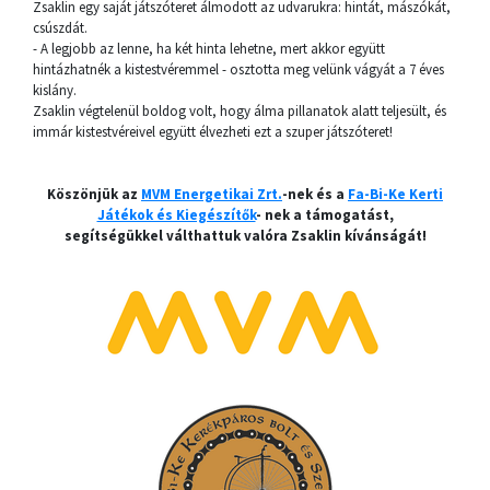
Zsaklin egy saját játszóteret álmodott az udvarukra: hintát, mászókát,
csúszdát.
- A legjobb az lenne, ha két hinta lehetne, mert akkor együtt
hintázhatnék a kistestvéremmel - osztotta meg velünk vágyát a 7 éves
kislány.
Zsaklin végtelenül boldog volt, hogy álma pillanatok alatt teljesült, és
immár kistestvéreivel együtt élvezheti ezt a szuper játszóteret!
Köszönjük az
MVM Energetikai Zrt.
-nek és a
Fa-Bi-Ke Kerti
Játékok és Kiegészítők
- nek a támogatást,
segítségükkel válthattuk valóra Zsaklin kívánságát!