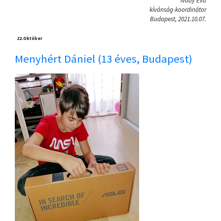
Ivády Éva
kívánság-koordinátor
Budapest, 2021.10.07.
22.
Október
Menyhért Dániel (13 éves, Budapest)