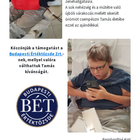
zenehallgatásra.
A sok nehézség és a műtétre való
újbóli várakozás mellett sikerült
örömöt csempészni Tamás életébe
ezzel az ajándékkal.
Köszönjük a támogatást a
Budapesti Értéktőzsde Zrt.
-
nek, mellyel valóra
válthattuk Tamás
kívánságát.
Bernhardtné Kati