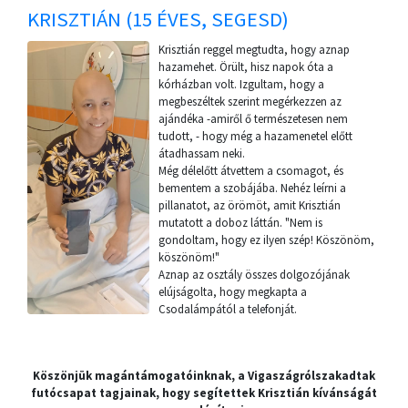
KRISZTIÁN (15 ÉVES, SEGESD)
Krisztián reggel megtudta, hogy aznap
hazamehet. Örült, hisz napok óta a
kórházban volt. Izgultam, hogy a
megbeszéltek szerint megérkezzen az
ajándéka -amiről ő természetesen nem
tudott, - hogy még a hazamenetel előtt
átadhassam neki.
Még délelőtt átvettem a csomagot, és
bementem a szobájába. Nehéz leírni a
pillanatot, az örömöt, amit Krisztián
mutatott a doboz láttán. "Nem is
gondoltam, hogy ez ilyen szép! Köszönöm,
köszönöm!"
Aznap az osztály összes dolgozójának
elújságolta, hogy megkapta a
Csodalámpától a telefonját.
Köszönjük magántámogatóinknak, a Vigaszágrólszakadtak
futócsapat tagjainak, hogy segítettek Krisztián kívánságát