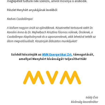
meglepetést tudtunk neki szerezni, amiről mosolya is árulkodik.
Részlet Menyhért anyukájának leveléből:
Kedves Csodalámpa!
A kisfiam nagyon örült az ajándéknak. Köszönettel tartozunk ezért Dr.
Karolini Anna és Dr. Mejhelbach Krisztina főorvos nőknek, Önöknek, a
Csodalámpa Alapítványnak és a szponzoroknak, akik lehetővé tették az
álom megvalósulását. Köszönjük áldozatos munkájukat!
Szívből köszönjük az
MVM Energetikai Zrt.
támogatását,
amellyel Menyhért kívánságát teljesíthettük!
Ivády Éva
kívánság-koordinátor