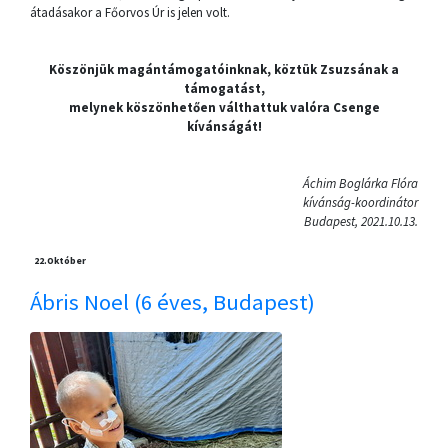
átadásakor a Főorvos Úr is jelen volt.
Köszönjük magántámogatóinknak, köztük Zsuzsának a
támogatást,
melynek köszönhetően válthattuk valóra Csenge
kívánságát!
Áchim Boglárka Flóra
kívánság-koordinátor
Budapest, 2021.10.13.
22.
Október
Ábris Noel (6 éves, Budapest)