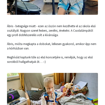
Ábris - betegsége miatt - ezen az őszön nem kezdhette el az iskola első
osztályát. Nagyon szeret festeni, zenélni, énekelni. A Csodalámpától
egy profi dobfelszerelés volt a kívánsága.
Ábris, mióta megkapta a dobokat, lelkesen gyakorol, amikor épp nem
a kórházban van.
Meghívást kaptunk tőle az első koncertjére is, reméljük, hogy az első
sorokból hallgathatjuk őt… :-)