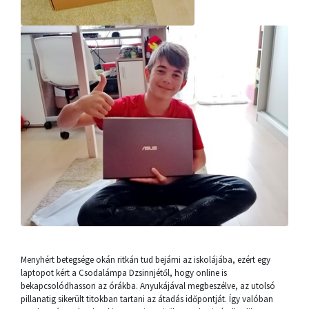
Menyhért betegsége okán ritkán tud bejárni az iskolájába, ezért egy
laptopot kért a Csodalámpa Dzsinnjétől, hogy online is
bekapcsolódhasson az órákba. Anyukájával megbeszélve, az utolsó
pillanatig sikerült titokban tartani az átadás időpontját. Így valóban