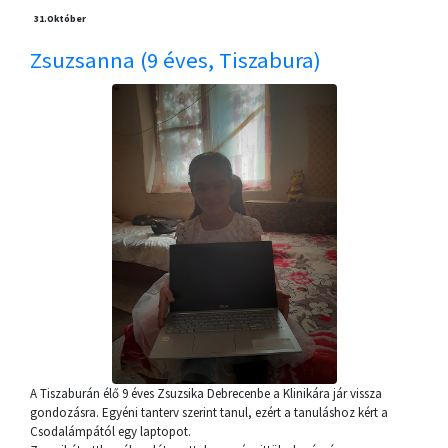
31.
Október
Zsuzsanna (9 éves, Tiszabura)
A Tiszaburán élő 9 éves Zsuzsika Debrecenbe a Klinikára jár vissza
gondozásra. Egyéni tanterv szerint tanul, ezért a tanuláshoz kért a
Csodalámpától egy laptopot.