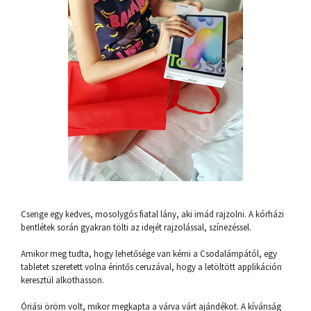
Csenge egy kedves, mosolygós fiatal lány, aki imád rajzolni. A kórházi
bentlétek során gyakran tölti az idejét rajzolással, színezéssel.
Amikor meg tudta, hogy lehetősége van kérni a Csodalámpától, egy
tabletet szeretett volna érintős ceruzával, hogy a letöltött applikáción
keresztül alkothasson.
Óriási öröm volt, mikor megkapta a várva várt ajándékot. A kívánság