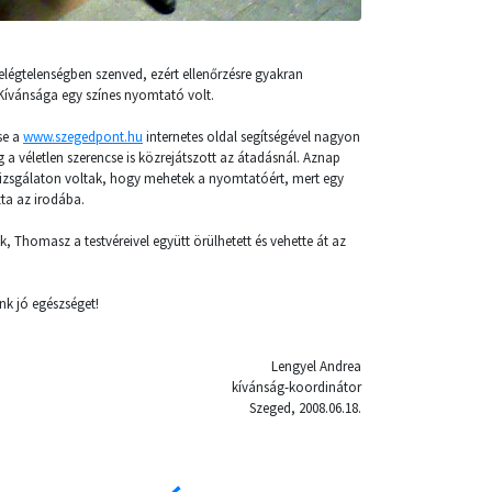
légtelenségben szenved, ezért ellenőrzésre gyakran
 Kívánsága egy színes nyomtató volt.
se a
www.szegedpont.hu
internetes oldal segítségével nagyon
g a véletlen szerencse is közrejátszott az átadásnál. Aznap
vizsgálaton voltak, hogy mehetek a nyomtatóért, mert egy
 az irodába.
ik, Thomasz a testvéreivel együtt örülhetett és vehette át az
k jó egészséget!
Lengyel Andrea
kívánság-koordinátor
Szeged, 2008.06.18.