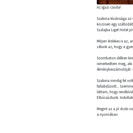
Az igazi csoda!
Szabina kívánsága az v
közösen egy szállodában
Szalajka Liget Hotel jó
Milyen érdekes is az, 
célunk az, hogy a gyer
Szombaton délben kim
ismerkedtem meg, aki
élménybeszámolóját -
Szabina mindig fel vol
fallabdázott... Szemm
láttam, hogy rendkívü
Elbúcsúztunk. Indultak
Megint az a jó érzés 
a nyomában.