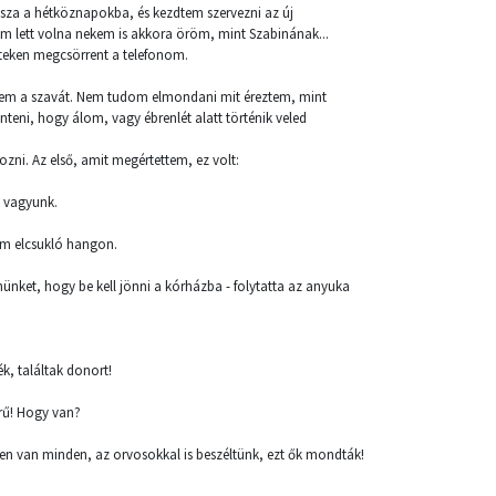
ssza a hétköznapokba, és kezdtem szervezni az új
m lett volna nekem is akkora öröm, mint Szabinának...
nteken megcsörrent a telefonom.
.
ettem a szavát. Nem tudom elmondani mit éreztem, mint
eni, hogy álom, vagy ébrenlét alatt történik veled
ni. Az első, amit megértettem, ez volt:
n vagyunk.
tem elcsukló hangon.
nünket, hogy be kell jönni a kórházba - folytatta az anyuka
k, találtak donort!
erű! Hogy van?
ben van minden, az orvosokkal is beszéltünk, ezt ők mondták!