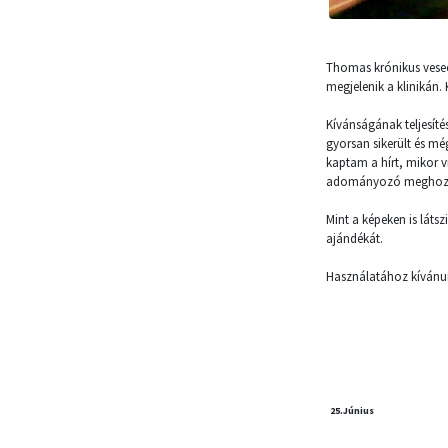
Thomas krónikus vesee
megjelenik a klinikán.
Kívánságának teljesíté
gyorsan sikerült és mé
kaptam a hírt, mikor 
adományozó meghozta
Mint a képeken is látsz
ajándékát.
Használatához kívánun
25.
Június