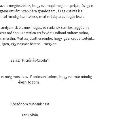
azt is megbeszéltük, hogy ezt majd megünnepeljük, és így is
sem ott járt. Szabinára gondoltam, és az őszinte kis
ól mindig őszinte lesz, mert másfajta csillogás lesz a
smilyennek éreznie magát, és senkinek sem kell aggódnia
etes módon. Hihetetlen érzés volt. Ordítani tudtam volna,
 mesélni. Mert az jutott eszembe, hogy igazi csoda történt...
, igen, egy nagyon fontos... megvan!
Ez az: "Picióriás-Csoda"!
lt, és még most is az. Pontosan tudom, hogy ezt már mindig
érezni fogom...
Köszönöm Mindenkinek!
Tar Zoltán