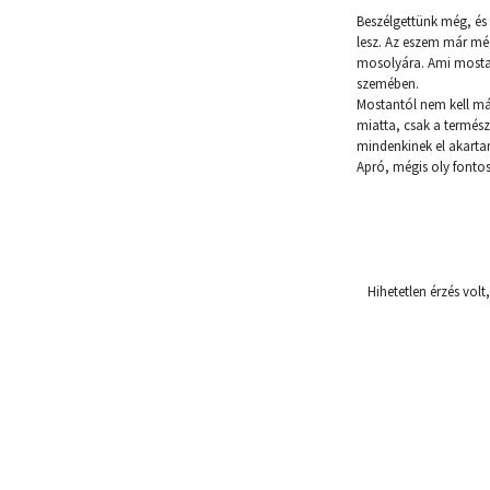
Beszélgettünk még, és 
lesz. Az eszem már még
mosolyára. Ami mostant
szemében.
Mostantól nem kell má
miatta, csak a termész
mindenkinek el akartam
Apró, mégis oly fontos
Hihetetlen érzés vo