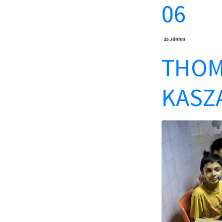
06
25.
Június
THOMA
KASZ