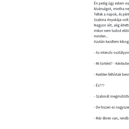
Én pedig úgy estem vi
kívánságot, mintha ne
Teltek a napok, és pé
Szabina Anyukája volt
Nagyon sírt, alig ért
mikor nem tudod eldönt
minden...
Azután kezdtem kibogoz
- Az intenzív osztályo
- Mi történt? - Kérdez
- Kedden felhívtak ben
- És???
- Szabinát megműtötté
- De hiszen ez nagysz
- Már ébren van, rend