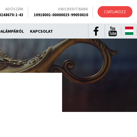
ADÓSZÁM
UNICREDITBANK
CSATLAKOZZ
8248670-1-43
10918001-00000015-99050010
DALÁMPÁRÓL
KAPCSOLAT