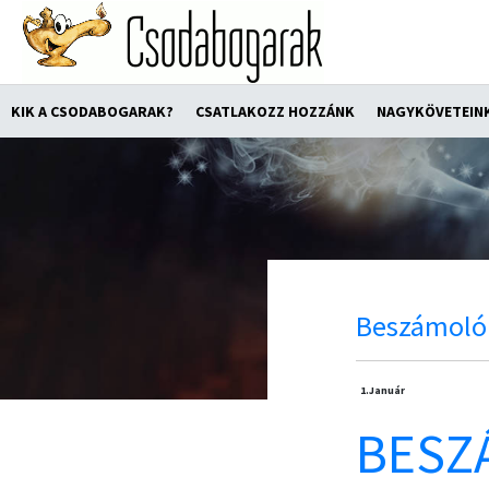
KIK A CSODABOGARAK?
CSATLAKOZZ HOZZÁNK
NAGYKÖVETEIN
Beszámoló
1.
Január
BESZ