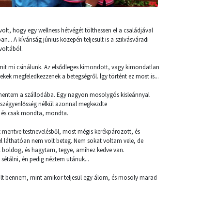
olt, hogy egy wellness hétvégét tölthessen el a családjával
... A kívánság június közepén teljesült is a szilvásváradi
voltából.
amit mi csinálunk. Az elsődleges kimondott, vagy kimondatlan
ekek megfeledkezzenek a betegségről. Így történt ez most is...
entem a szállodába. Egy nagyon mosolygós kisleánnyal
 szégyenlősség nélkül azonnal megkezdte
 és csak mondta, mondta.
t mentve testnevelésből, most mégis kerékpározott, és
el láthatóan nem volt beteg. Nem sokat voltam vele, de
l boldog, és hagytam, tegye, amihez kedve van.
 sétálni, én pedig néztem utánuk...
volt bennem, mint amikor teljesül egy álom, és mosoly marad