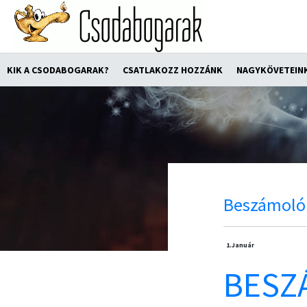
KIK A CSODABOGARAK?
CSATLAKOZZ HOZZÁNK
NAGYKÖVETEIN
Beszámoló
1.
Január
BESZ