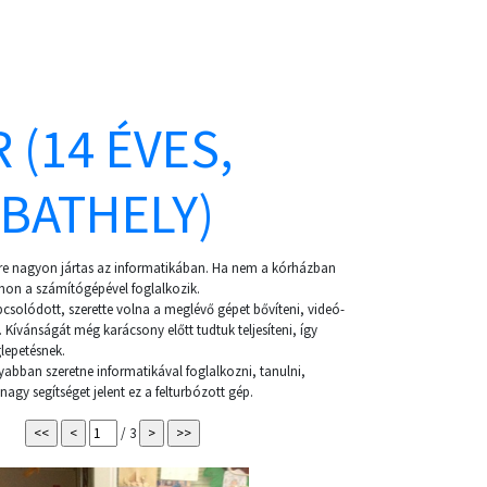
 (14 ÉVES,
BATHELY)
nére nagyon jártas az informatikában. Ha nem a kórházban
tthon a számítógépével foglalkozik.
csolódott, szerette volna a meglévő gépet bővíteni, videó-
. Kívánságát még karácsony előtt tudtuk teljesíteni, így
lepetésnek.
bban szeretne informatikával foglalkozni, tanulni,
gy segítséget jelent ez a felturbózott gép.
/ 3