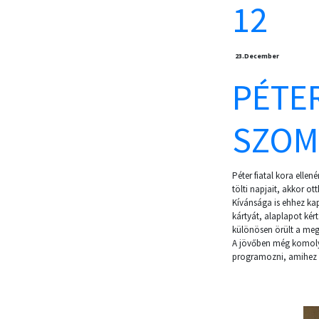
12
23.
December
PÉTER
SZOM
Péter fiatal kora elle
tölti napjait, akkor o
Kívánsága is ehhez kap
kártyát, alaplapot kért
különösen örült a meg
A jövőben még komolya
programozni, amihez na