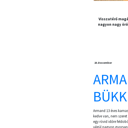
Visszatérő magá
nagyon nagy örö
23.
December
ARMAN
BÜKK
Armand 13 éves kamasz 
kedve van, nem szeret
egy rövid időre feldob
végül nagyon gyorsan te