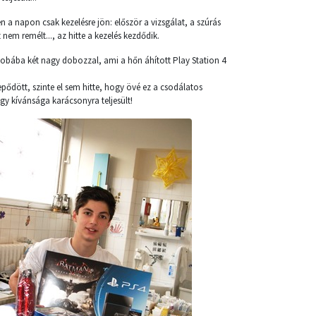
 a napon csak kezelésre jön: először a vizsgálat, a szúrás
nem remélt..., az hitte a kezelés kezdődik.
zobába két nagy dobozzal, ami a hőn áhított Play Station 4
dött, szinte el sem hitte, hogy övé ez a csodálatos
gy kívánsága karácsonyra teljesült!