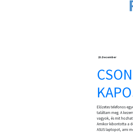
23.
December
CSON
KAPOS
Előzetes telefonos eg
találtam meg. A kezem
vagyok, és mit hozhato
Amikor kibontotta a do
ASUS laptopot, ami me