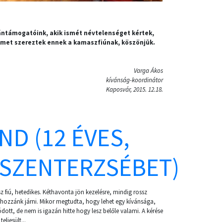
ntámogatóink, akik ismét névtelenséget kértek,
met szereztek ennek a kamaszfiúnak, köszönjük.
Varga Ákos
kívánság-koordinátor
Kaposvár, 2015. 12.18.
D (12 ÉVES,
SZENTERZSÉBET)
fiú, hetedikes. Kéthavonta jön kezelésre, mindig rossz
 hozzánk járni. Mikor megtudta, hogy lehet egy kívánsága,
ódott, de nem is igazán hitte hogy lesz belőle valami. A kérése
ljesült...