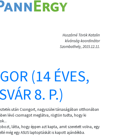
Huszárné Török Katalin
kívánság-koordinátor
Szombathely, 2015.12.11.
GOR (14 ÉVES,
VÁR 8. P.)
yeztetés után Csongort, nagyszülei társaságában otthonában
ben lévő csomagot meglátva, rögtön tudta, hogy ki
k...
bozt, látta, hogy éppen azt kapta, amit szeretett volna, egy
llé még egy ASUS laptoptáskát is kapott ajándékba.