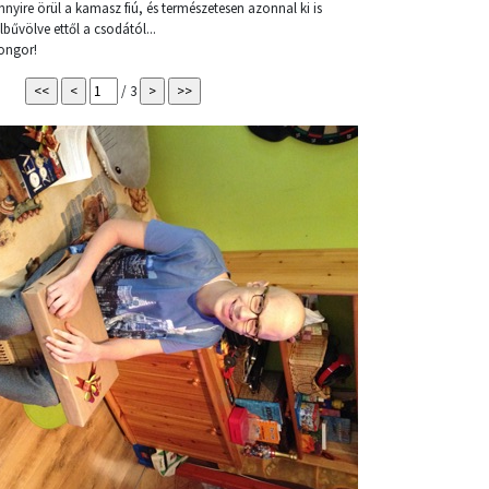
nnyire örül a kamasz fiú, és természetesen azonnal ki is
lbűvölve ettől a csodától...
ongor!
/ 3