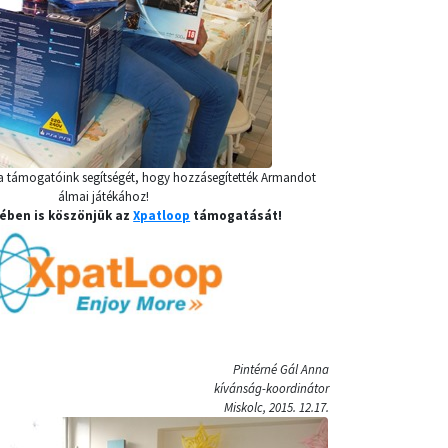
a támogatóink segítségét, hogy hozzásegítették Armandot
álmai játékához!
ében is köszönjük az
Xpatloop
támogatását!
Pintérné Gál Anna
kívánság-koordinátor
Miskolc, 2015. 12.17.