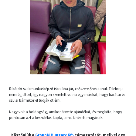
Rikárdó szakmunkásképző iskolába jár, csőszerelőnek tanul. Telefonja
nemrég eltört, így nagyon szeretett volna egy másikat, hogy barátai és
szülei bármikor el tudják őt érni.
Nagy volt a boldogság, amikor átvette ajándékát, és meglátta, hogy
pontosan azt a készüléket kapta, amit kinézett magának.
Köszönjük a
GroupM Hungary Kft.
támogatását, mellyel egy