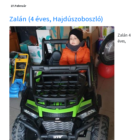
27.
Február
Zalán (4 éves, Hajdúszoboszló)
Zalán 4
éves,