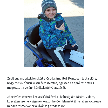
Zsolt egy mobiltelefont kért a Csodalámpától. Pontosan tudta előre,
hogy melyik típusú készüléket szeretné, egészen az apró részletekig
megosztotta velünk körültekíntő választását.
Jókedvűen érkezett kedves kísérőjével a kívánság átadására. Vidám,
közvetlen személyiségének köszönhetően felemelő élményben volt része
minden résztvevőnek a kívánság átadásakor.