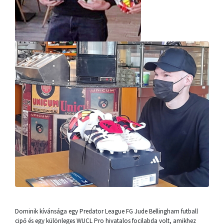
Dominik kívánsága egy Predator League FG Jude Bellingham futball
cipő és egy különleges WUCL Pro hivatalos focilabda volt, amikhez