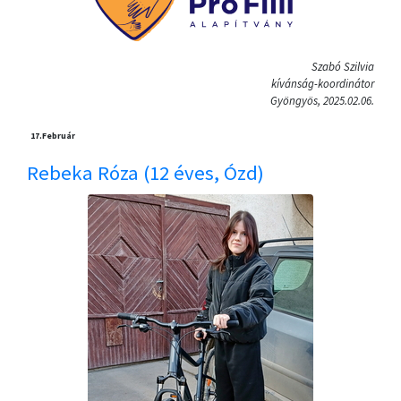
Szabó Szilvia
kívánság-koordinátor
Gyöngyös, 2025.02.06.
17.
Február
Rebeka Róza (12 éves, Ózd)