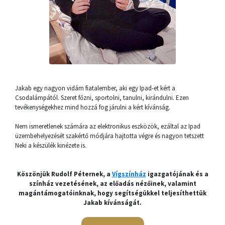
Jakab egy nagyon vidám fiatalember, aki egy Ipad-et kért a
Csodalámpától. Szeret főzni, sportolni, tanulni, kirándulni. Ezen
tevékenységekhez mind hozzá fog járulni a kért kívánság.
Nem ismeretlenek számára az elektronikus eszközök, ezáltal az Ipad
üzembehelyezését szakértő módjára hajtotta végre és nagyon tetszett
Neki a készülék kinézete is.
Köszönjük Rudolf Péternek, a
Vígszínház
igazgatójának és a
színház vezetésének, az előadás nézőinek, valamint
magántámogatóinknak, hogy segítségükkel teljesíthettük
Jakab kívánságát.