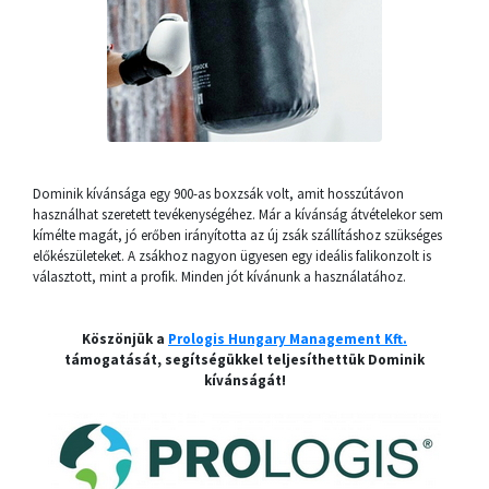
Dominik kívánsága egy 900-as boxzsák volt, amit hosszútávon
használhat szeretett tevékenységéhez. Már a kívánság átvételekor sem
kímélte magát, jó erőben irányította az új zsák szállításhoz szükséges
előkészületeket. A zsákhoz nagyon ügyesen egy ideális falikonzolt is
választott, mint a profik. Minden jót kívánunk a használatához.
Köszönjük a
Prologis Hungary Management Kft.
támogatását, segítségükkel teljesíthettük Dominik
kívánságát!