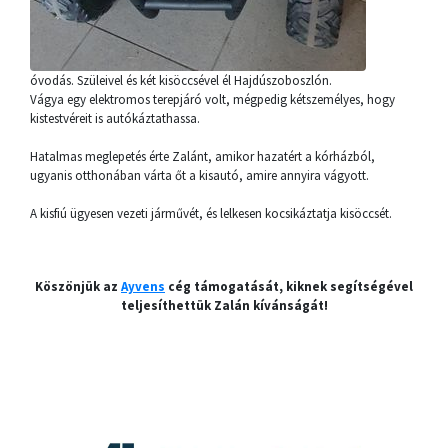
óvodás. Szüleivel és két kisöccsével él Hajdúszoboszlón.
Vágya egy elektromos terepjáró volt, mégpedig kétszemélyes, hogy
kistestvéreit is autókáztathassa.
Hatalmas meglepetés érte Zalánt, amikor hazatért a kórházból,
ugyanis otthonában várta őt a kisautó, amire annyira vágyott.
A kisfiú ügyesen vezeti járművét, és lelkesen kocsikáztatja kisöccsét.
Köszönjük az
Ayvens
cég támogatását, kiknek segítségével
teljesíthettük Zalán kívánságát!