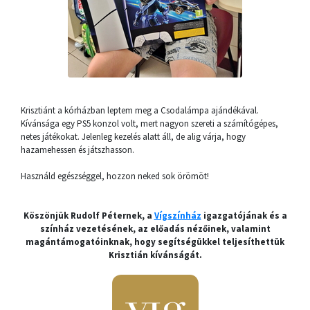
Krisztiánt a kórházban leptem meg a Csodalámpa ajándékával.
Kívánsága egy PS5 konzol volt, mert nagyon szereti a számítógépes,
netes játékokat. Jelenleg kezelés alatt áll, de alig várja, hogy
hazamehessen és játszhasson.
Használd egészséggel, hozzon neked sok örömöt!
Köszönjük Rudolf Péternek, a
Vígszínház
igazgatójának és a
színház vezetésének, az előadás nézőinek, valamint
magántámogatóinknak, hogy segítségükkel teljesíthettük
Krisztián kívánságát.