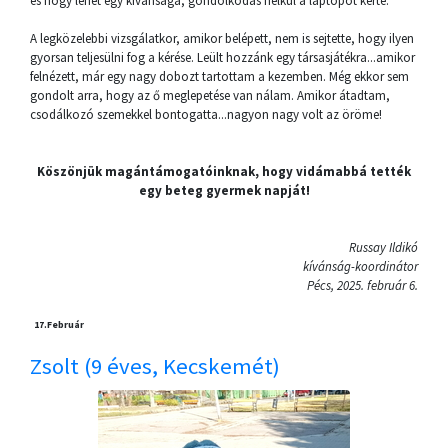
és hogy lehet egy kívánsága, gondolkodás nélkül a laptopot kérte.
A legközelebbi vizsgálatkor, amikor belépett, nem is sejtette, hogy ilyen
gyorsan teljesülni fog a kérése. Leült hozzánk egy társasjátékra...amikor
felnézett, már egy nagy dobozt tartottam a kezemben. Még ekkor sem
gondolt arra, hogy az ő meglepetése van nálam. Amikor átadtam,
csodálkozó szemekkel bontogatta...nagyon nagy volt az öröme!
Köszönjük magántámogatóinknak, hogy vidámabbá tették
egy beteg gyermek napját!
Russay Ildikó
kívánság-koordinátor
Pécs, 2025. február 6.
17.
Február
Zsolt (9 éves, Kecskemét)