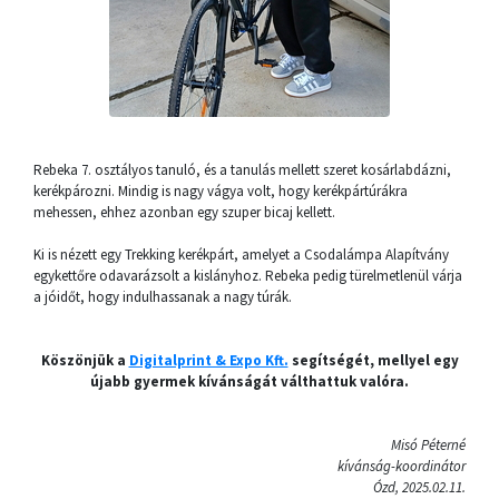
Rebeka 7. osztályos tanuló, és a tanulás mellett szeret kosárlabdázni,
kerékpározni. Mindig is nagy vágya volt, hogy kerékpártúrákra
mehessen, ehhez azonban egy szuper bicaj kellett.
Ki is nézett egy Trekking kerékpárt, amelyet a Csodalámpa Alapítvány
egykettőre odavarázsolt a kislányhoz. Rebeka pedig türelmetlenül várja
a jóidőt, hogy indulhassanak a nagy túrák.
Köszönjük a
Digitalprint & Expo Kft.
segítségét, mellyel egy
újabb gyermek kívánságát válthattuk valóra.
Misó Péterné
kívánság-koordinátor
Ózd, 2025.02.11.