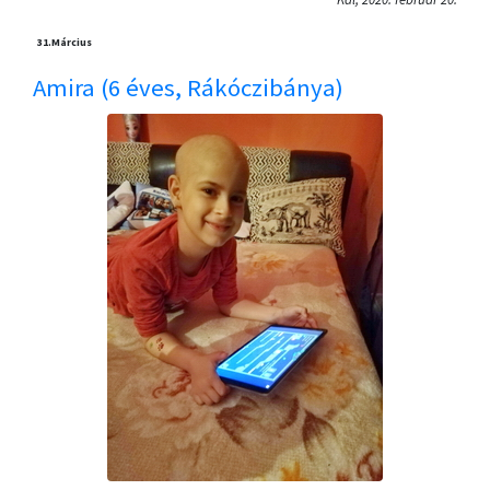
31.
Március
Amira (6 éves, Rákóczibánya)