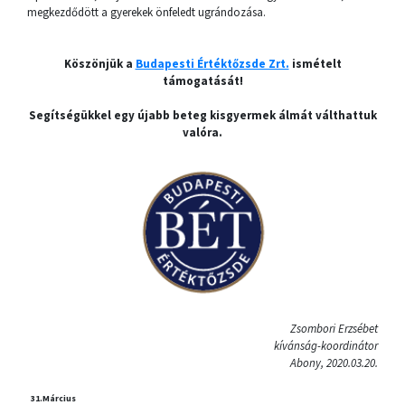
megkezdődött a gyerekek önfeledt ugrándozása.
Köszönjük a
Budapesti Értéktőzsde Zrt.
ismételt
támogatását!
Segítségükkel egy újabb beteg kisgyermek álmát válthattuk
valóra.
Zsombori Erzsébet
kívánság-koordinátor
Abony, 2020.03.20.
31.
Március