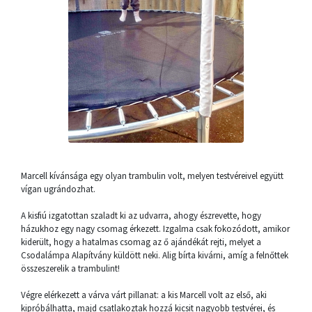
Marcell kívánsága egy olyan trambulin volt, melyen testvéreivel együtt
vígan ugrándozhat.
A kisfiú izgatottan szaladt ki az udvarra, ahogy észrevette, hogy
házukhoz egy nagy csomag érkezett. Izgalma csak fokozódott, amikor
kiderült, hogy a hatalmas csomag az ő ajándékát rejti, melyet a
Csodalámpa Alapítvány küldött neki. Alig bírta kivárni, amíg a felnőttek
összeszerelik a trambulint!
Végre elérkezett a várva várt pillanat: a kis Marcell volt az első, aki
kipróbálhatta, majd csatlakoztak hozzá kicsit nagyobb testvérei, és