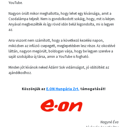
YouTube.
Nagyon örült mikor meghallotta, hogy lehet egy kívánsága, amit a
Csodalámpa teljesít. Nem is gondolkodott sokáig, hogy, mit is kérjen.
Anyával megbeszélték és így rövid időn belül kigondolta, mi is legyen
az.
Arra viszont nem számított, hogy a következő kezelési napon,
miközben az infúzió csepegett, meglepetésben lesz része. Az okostévé
láttán, nagyon megörült, boldogan várja, hogy be legyen szerelve a
saját szobájába új társa, amin a YouTube is fogható.
Minden jót kívánok neked Ádám! Sok vidámságot, jó időtöltést az
ajándékodhoz.
Köszönjük az
E.ON Hungária Zrt.
támogatását!
Nagyné Éva