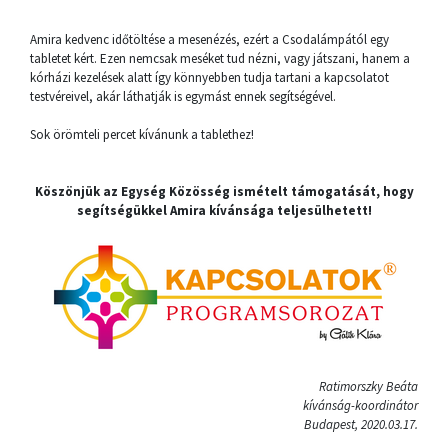
Amira kedvenc időtöltése a mesenézés, ezért a Csodalámpától egy
tabletet kért. Ezen nemcsak meséket tud nézni, vagy játszani, hanem a
kórházi kezelések alatt így könnyebben tudja tartani a kapcsolatot
testvéreivel, akár láthatják is egymást ennek segítségével.
Sok örömteli percet kívánunk a tablethez!
Köszönjük az Egység Közösség ismételt támogatását, hogy
segítségükkel Amira kívánsága teljesülhetett!
Ratimorszky Beáta
kívánság-koordinátor
Budapest, 2020.03.17.