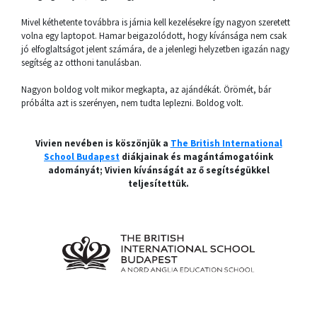
Mivel kéthetente továbbra is járnia kell kezelésekre így nagyon szeretett
volna egy laptopot. Hamar beigazolódott, hogy kívánsága nem csak
jó elfoglaltságot jelent számára, de a jelenlegi helyzetben igazán nagy
segítség az otthoni tanulásban.
Nagyon boldog volt mikor megkapta, az ajándékát. Örömét, bár
próbálta azt is szerényen, nem tudta leplezni. Boldog volt.
Vivien nevében is köszönjük a
The British International
School Budapest
diákjainak és magántámogatóink
adományát; Vivien kívánságát az ő segítségükkel
teljesítettük.