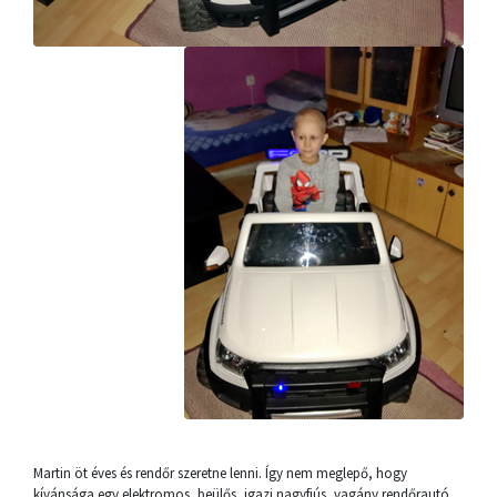
Martin öt éves és rendőr szeretne lenni. Így nem meglepő, hogy
kívánsága egy elektromos, beülős, igazi nagyfiús, vagány rendőrautó