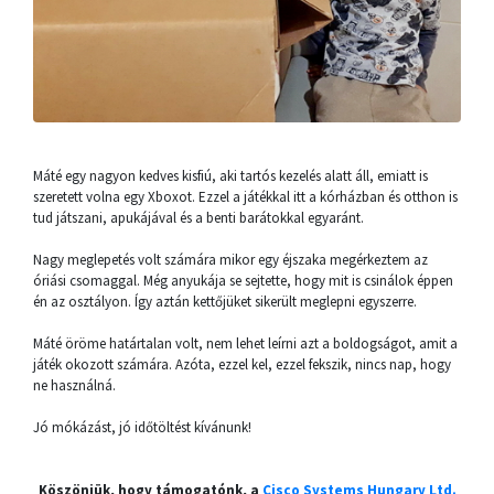
Máté egy nagyon kedves kisfiú, aki tartós kezelés alatt áll, emiatt is
szeretett volna egy Xboxot. Ezzel a játékkal itt a kórházban és otthon is
tud játszani, apukájával és a benti barátokkal egyaránt.
Nagy meglepetés volt számára mikor egy éjszaka megérkeztem az
óriási csomaggal. Még anyukája se sejtette, hogy mit is csinálok éppen
én az osztályon. Így aztán kettőjüket sikerült meglepni egyszerre.
Máté öröme határtalan volt, nem lehet leírni azt a boldogságot, amit a
játék okozott számára. Azóta, ezzel kel, ezzel fekszik, nincs nap, hogy
ne használná.
Jó mókázást, jó időtöltést kívánunk!
Köszönjük, hogy támogatónk, a
Cisco Systems Hungary Ltd.