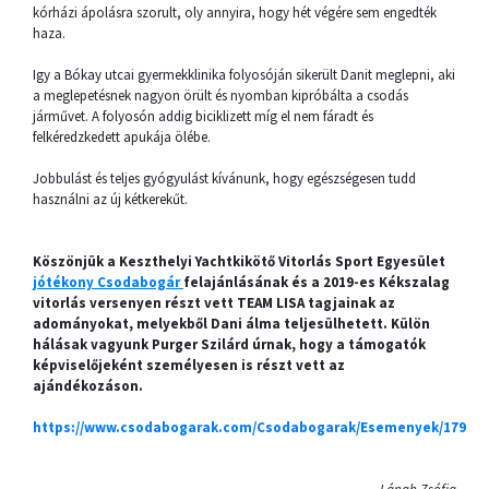
kórházi ápolásra szorult, oly annyira, hogy hét végére sem engedték
haza.
Igy a Bókay utcai gyermekklinika folyosóján sikerült Danit meglepni, aki
a meglepetésnek nagyon örült és nyomban kipróbálta a csodás
járművet. A folyosón addig biciklizett míg el nem fáradt és
felkéredzkedett apukája ölébe.
Jobbulást és teljes gyógyulást kívánunk, hogy egészségesen tudd
használni az új kétkerekűt.
Köszönjük a Keszthelyi Yachtkikötő Vitorlás Sport Egyesület
jótékony Csodabogár
felajánlásának és a 2019-es Kékszalag
vitorlás versenyen részt vett TEAM LISA tagjainak az
adományokat, melyekből Dani álma teljesülhetett. Külön
hálásak vagyunk Purger Szilárd úrnak, hogy a támogatók
képviselőjeként személyesen is részt vett az
ajándékozáson.
https://www.csodabogarak.com/Csodabogarak/Esemenyek/179