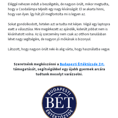
Eléggé nehezen indult a beszélgetés, de nagyon örült, mikor megtudta,
hogy a Csodalámpa teljesíti egy nagy kívánságát. El se akarta hinni,
hogy van ilyen. Így hát jól megfontolta mi is legyen az.
Sokat gondolkodott, hirtelen azt se tudta mit kérjen. Végül egy laptopra
esett a választása. Mire megérkezett az ajándék, kiderült jobbat nem is
kívánhatott volna. Az új szerzemény nem csak az otthoni tanulásban
lehet nagy segítségére, de nagyon jó mókának is bizonyul.
Látszott, hogy nagyon örült neki és alig várta, hogy használatba vegye.
Szeretnénk megköszönni a
Budapesti Értéktőzsde Zrt.
támogatását, segítségükkel egy újabb gyermek arcára
tudtunk mosolyt varázsolni.