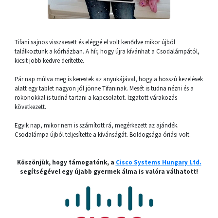
Tifani sajnos visszaesett és eléggé el volt kenődve mikor újból
találkoztunk a kórházban. A hír, hogy újra kívánhat a Csodalámpától,
kicsit jobb kedvre derítette.
Pár nap múlva meg is kerestek az anyukájával, hogy a hosszú kezelések
alatt egy tablet nagyon jól jönne Tifaninak. Mesét is tudna nézni és a
rokonokkal is tudná tartani a kapcsolatot. Izgatott várakozás
következett.
Egyik nap, mikor nem is számított rá, megérkezett az ajándék.
Csodalámpa újból teljesítette a kívánságát. Boldogsága óriási volt.
Köszönjük, hogy támogatónk, a
Cisco Systems Hungary Ltd.
segítségével egy újabb gyermek álma is valóra válhatott!