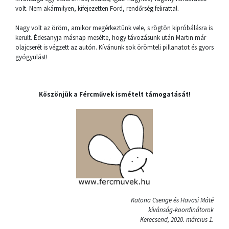
volt. Nem akármilyen, kifejezetten Ford, rendőrség felirattal.
Nagy volt az öröm, amikor megérkeztünk vele, s rögtön kipróbálásra is
került. Édesanyja másnap mesélte, hogy távozásunk után Martin már
olajcserét is végzett az autón. Kívánunk sok örömteli pillanatot és gyors
gyógyulást!
Köszönjük a Fércművek ismételt támogatását!
Katona Csenge és Havasi Máté
kívánság-koordinátorok
Kerecsend, 2020. március 1.