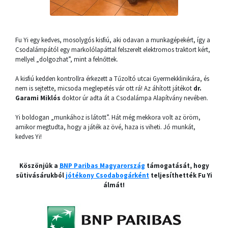
Fu Yi egy kedves, mosolygós kisfiú, aki odavan a munkagépekért, így a
Csodalámpától egy markolólapáttal felszerelt elektromos traktort kért,
mellyel „dolgozhat”, mint a felnőttek.
A kisfiú kedden kontrollra érkezett a Tűzoltó utcai Gyermekklinikára, és
nem is sejtette, micsoda meglepetés vár ott rá! Az áhított játékot
dr.
Garami Miklós
doktor úr adta át a Csodalámpa Alapítvány nevében.
Yi boldogan „munkához is látott”. Hát még mekkora volt az öröm,
amikor megtudta, hogy a játék az övé, haza is viheti. Jó munkát,
kedves Yi!
Köszönjük a
BNP Paribas Magyarország
támogatását, hogy
sütivásárukból
jótékony Csodabogárként
teljesíthették Fu Yi
álmát!