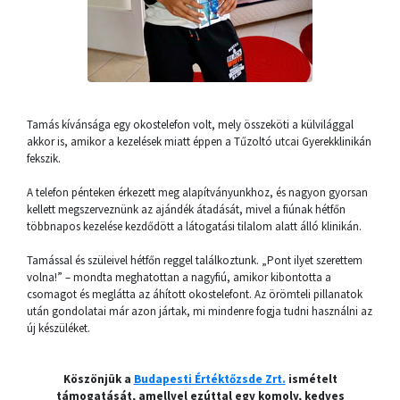
Tamás kívánsága egy okostelefon volt, mely összeköti a külvilággal
akkor is, amikor a kezelések miatt éppen a Tűzoltó utcai Gyerekklinikán
fekszik.
A telefon pénteken érkezett meg alapítványunkhoz, és nagyon gyorsan
kellett megszerveznünk az ajándék átadását, mivel a fiúnak hétfőn
többnapos kezelése kezdődött a látogatási tilalom alatt álló klinikán.
Tamással és szüleivel hétfőn reggel találkoztunk. „Pont ilyet szerettem
volna!” – mondta meghatottan a nagyfiú, amikor kibontotta a
csomagot és meglátta az áhított okostelefont. Az örömteli pillanatok
után gondolatai már azon jártak, mi mindenre fogja tudni használni az
új készüléket.
Köszönjük a
Budapesti Értéktőzsde Zrt.
ismételt
támogatását, amellyel ezúttal egy komoly, kedves