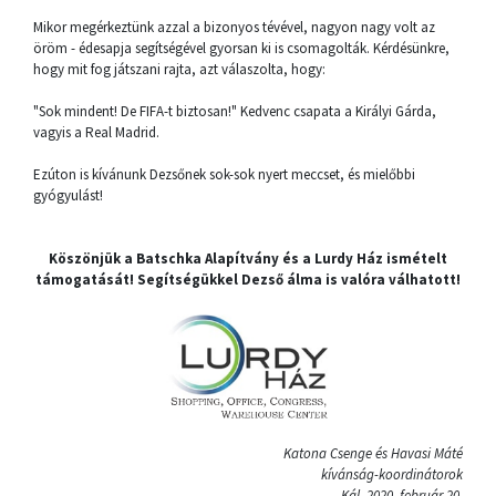
Mikor megérkeztünk azzal a bizonyos tévével, nagyon nagy volt az
öröm - édesapja segítségével gyorsan ki is csomagolták. Kérdésünkre,
hogy mit fog játszani rajta, azt válaszolta, hogy:
"Sok mindent! De FIFA-t biztosan!" Kedvenc csapata a Királyi Gárda,
vagyis a Real Madrid.
Ezúton is kívánunk Dezsőnek sok-sok nyert meccset, és mielőbbi
gyógyulást!
Köszönjük a Batschka Alapítvány és a Lurdy Ház ismételt
támogatását! Segítségükkel Dezső álma is valóra válhatott!
Katona Csenge és Havasi Máté
kívánság-koordinátorok
Kál, 2020. február 20.