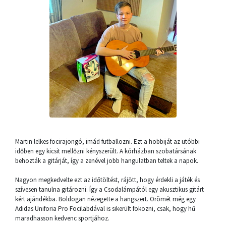
Martin lelkes focirajongó, imád futballozni. Ezt a hobbiját az utóbbi
időben egy kicsit mellőzni kényszerült. A kórházban szobatársának
behozták a gitárját, így a zenével jobb hangulatban teltek a napok.
Nagyon megkedvelte ezt az időtöltést, rájött, hogy érdekli a játék és
szívesen tanulna gitározni. Így a Csodalámpától egy akusztikus gitárt
kért ajándékba. Boldogan nézegette a hangszert. Örömét még egy
Adidas Uniforia Pro Focilabdával is sikerült fokozni, csak, hogy hű
maradhasson kedvenc sportjához.