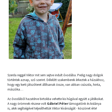
Szerda reggel Viktor mit sem sejtve indult óvodába. Pedig nagy dolgok
történtek aznap, szó szerint. Délelőtt szakemberek érkeztek a házukhoz,
hogy egy kerti játszóteret állítsanak össze, van abban csúszda, hinta,
mászóka…
Az óvodából hazatérve birtokba vehette kis húgával együtt a játékokat.
A nagy örömnek részese volt
Gábriel Péter
támogatónk és kislánya
is, akik segítségével teljesíthettük Viktor kívánságát - köszönet érte!