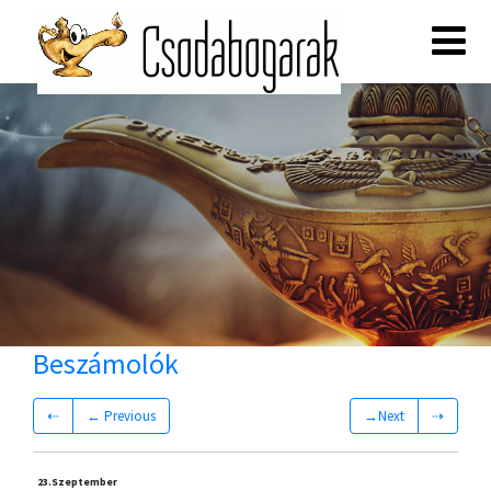
Beszámolók
⇠
← Previous
→Next
⇢
23.
Szeptember