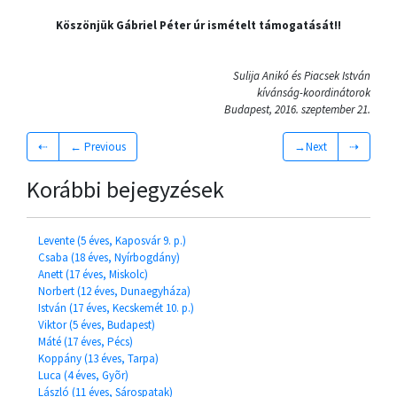
Köszönjük Gábriel Péter úr ismételt támogatását!!
Sulija Anikó és Piacsek István
kívánság-koordinátorok
Budapest, 2016. szeptember 21.
⇠
← Previous
→Next
⇢
Korábbi bejegyzések
Levente (5 éves, Kaposvár 9. p.)
Csaba (18 éves, Nyírbogdány)
Anett (17 éves, Miskolc)
Norbert (12 éves, Dunaegyháza)
István (17 éves, Kecskemét 10. p.)
Viktor (5 éves, Budapest)
Máté (17 éves, Pécs)
Koppány (13 éves, Tarpa)
Luca (4 éves, Gyõr)
László (11 éves, Sárospatak)