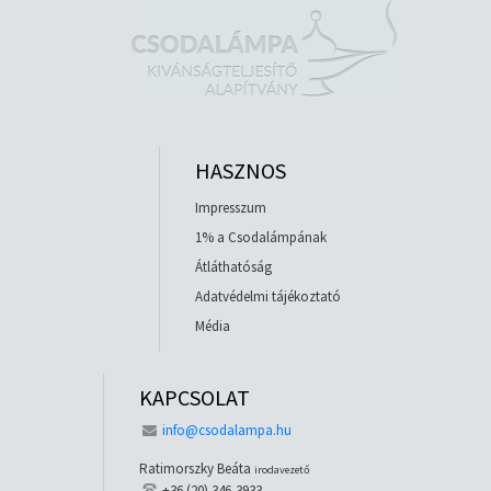
HASZNOS
Impresszum
1% a Csodalámpának
Átláthatóság
Adatvédelmi tájékoztató
Média
KAPCSOLAT
info@csodalampa.hu
Ratimorszky Beáta
irodavezető
+36 (20) 346-3933