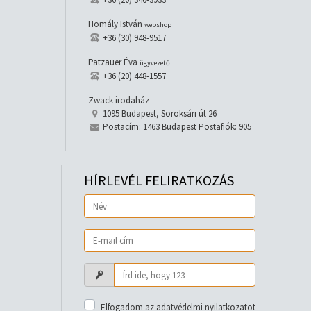
Homály István
webshop
+36 (30) 948-9517
Patzauer Éva
ügyvezető
+36 (20) 448-1557
Zwack irodaház
1095 Budapest, Soroksári út 26
Postacím: 1463 Budapest Postafiók: 905
HÍRLEVÉL FELIRATKOZÁS
Elfogadom az adatvédelmi nyilatkozatot