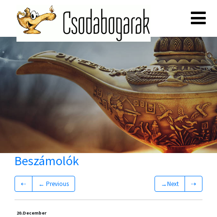
Beszámolók
⇠
← Previous
→Next
⇢
20.
December