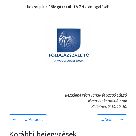
Köszönjük a
Földgázszállító Zrt.
támogatását!
Bezdánné Végh Tünde és Szabó László
kívánság-koordinátorok
Kétújfalú, 2010. 12. 10.
⇠
← Previous
→Next
⇢
Korábbi bejegyzések