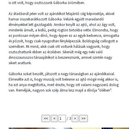
is ott volt, hogy osztozzunk Gáborka örömében.
Az átadásnál jelen volt az ajándékot felajánló cég képviselője, akivel
hamar összebarátkozott Gáborka. Velünk együtt maradandó
élményekkel lett gazdagabb. Amikor kinyílt az ajtó, ahol az ágy volt,
mindenki ámult, a kisfiú, pedig rögtön birtokba vette. Elmondta, hogy
ez pontosan milyen dínó, hogy éppen ez az egyik kedvence, simogatta
és pózolt, hogy csak nyugodtan fényképezzük. Boldogság csillogott a
szemében. Mi mind, akik csak ott voltunk hálásak vagyunk, hogy
osztozhattunk ebben az érzésben. Sikerült még egy neki való
dinoszauruszos társasjátékot is beszereznünk, amivel szintén nagy
sikert arattunk.
Gáborka sokat beszélt, játszott a nagy társaságban az ajándékaival.
Elmesélte azt is, hogy muszáj volt belesnie az ajtó mögé még akkor is,
ha ezt anya megtiltotta, mert érezte, hogy ott valami nagyszerű dolog
van. Reméljük, nagyon sok szép álma lesz majd a dínója "ölében".
/ 3