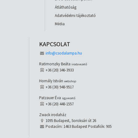
Átláthatóság
Adatvédelmi tájékoztató
Média
KAPCSOLAT
info@csodalampa.hu
Ratimorszky Beáta
irodavezető
+36 (20) 346-3933
Homály István
webshop
+36 (30) 948-9517
Patzauer Éva
ügyvezető
+36 (20) 448-1557
Zwack irodaház
1095 Budapest, Soroksári út 26
Postacím: 1463 Budapest Postafiók: 905