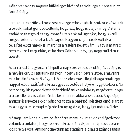
Gáborkának egy nagyon különleges kívánsága volt: egy dinoszaurusz
formájú ágy.
Lerajzolta és szüleivel hosszas tervezgetésbe kezdtek. Amikor elkészültek
a tervek, sokat gondolkodtunk, hogy ezt, hogy is oldjuk meg, Aztán a
család segítségével és egy csomó utánjárással úgy tűnt, hogy sikerül
megvalósítanunk ezt a kívánságot. Nagyon izgalmasak voltak a
teljesítés előtti napok is, mert hol a festésre kellett várni, vagy a matrac
nem érkezett meg időre, és közben Gáborka még egy nagy műtéten is
átesett.
Aztán a kisfiú is gyorsan felépült a nagy beavatkozás után, és az ágy is
a helyére került. Izgultunk nagyon, hogy vajon olyan lett-e, amilyenre
ez a kis dínószakértő vágyott. Az asztalos más elfoglaltsága miatt egy
nappal előbb szállította ki az ágyat és tették a helyére nagy titokban. Na
persze egy kisgyerek előtt nehéz titkolózni és valahogy megérezte, hogy
a tiltás ellenére is valamiért be kell mennie abba a szobába. Anyukája,
amikor észrevette akkor Gáborka fogta a papírból készített dinó álarcát
és az ágyra tette majd elégedetten nyugtázta, hogy így már tökéletes.
Másnap, amikor a hivatalos átadásra mentünk, már kicsit elégedettek
voltunk a tudattal, hogy tetszik neki az ajándék, ami még továbbra is
kicsit rejtve volt. Amikor odaértünk az átadásra a család számos tagja