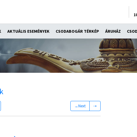
1
K
AKTUÁLIS ESEMÉNYEK
CSODABOGÁR TÉRKÉP
ÁRUHÁZ
CSO
k
→Next
⇢