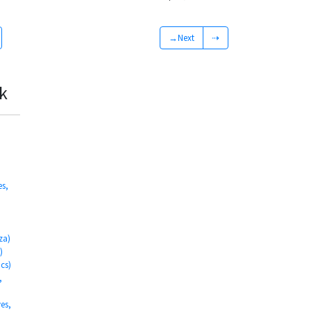
→Next
⇢
k
es,
za)
)
cs)
,
es,