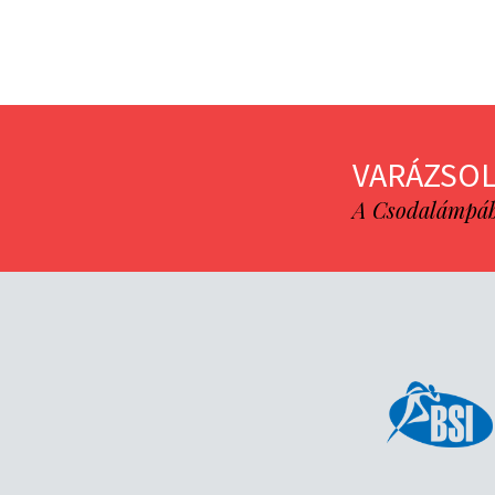
VARÁZSOL
A Csodalámpába 