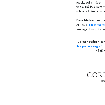
jóvoltából a művek má
voltak kiállítva. Nem m
többen vásárolni is sze
De ne feledkezzünk meg
Ágnes, a
Henkel Magya
vendégeink nagy tapsa
Dorka nevében is 
Magyarország Kft.
nézőir