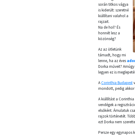
során titkos vágya
is kiderült: szeretné
kiállítani valahol a
rajzait.
Na de hol? És
honnét lesz a
közönség?
Az az ötletünk
támadt, hogy mi
lenne, ha az éves
ado
Dorka műveit? Amúgy e
legyen ez is meglepetés
A
Corinthia Budapest
v
mondott, pedig akkor m
A kiállítást a Corinth
vendégek a regisztrác
elsőként. Ámulatuk csak
rajzok történetét. Tö
ezt Dorka nem szerette
Persze egy egynapos kiá