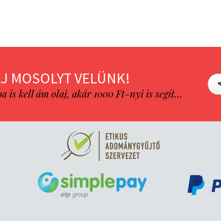
J MOSOLYT VELÜNK!
is kell ám olaj, akár 1000 Ft-nyi is segít…