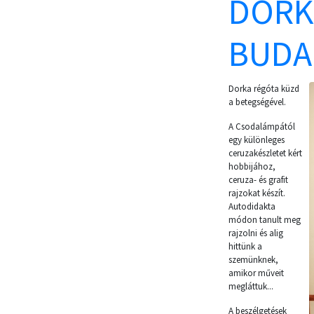
DORKA
BUDA
Dorka régóta küzd
a betegségével.
A Csodalámpától
egy különleges
ceruzakészletet kért
hobbijához,
ceruza- és grafit
rajzokat készít.
Autodidakta
módon tanult meg
rajzolni és alig
hittünk a
szemünknek,
amikor műveit
megláttuk...
A beszélgetések