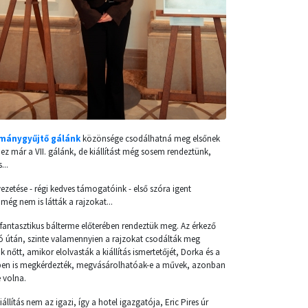
mánygyűjtő gálánk
közönsége csodálhatná meg elsőnek
z már a VII. gálánk, de kiállítást még sosem rendeztünk,
...
ezetése - régi kedves támogatóink - első szóra igent
ég nem is látták a rajzokat...
ia fantasztikus bálterme előterében rendeztük meg. Az érkező
ió útán, szinte valamennyien a rajzokat csodálták meg
 nőtt, amikor elolvasták a kiállítás ismertetőjét, Dorka és a
bben is megkérdezték, megvásárolhatóak-e a művek, azonban
 volna.
llítás nem az igazi, így a hotel igazgatója, Eric Pires úr