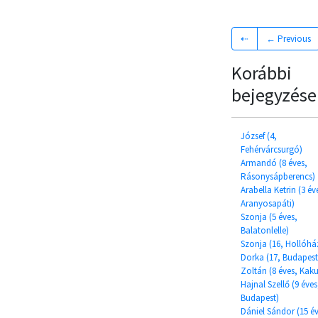
⇠
← Previous
Korábbi
bejegyzése
József (4,
Fehérvárcsurgó)
Armandó (8 éves,
Rásonysápberencs)
Arabella Ketrin (3 év
Aranyosapáti)
Szonja (5 éves,
Balatonlelle)
Szonja (16, Hollóhá
Dorka (17, Budapest
Zoltán (8 éves, Kaku
Hajnal Szellő (9 éves
Budapest)
Dániel Sándor (15 év