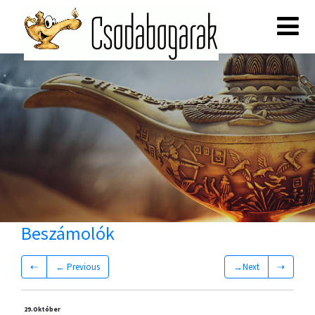
Beszámolók
⇠
← Previous
→Next
⇢
29.
Október