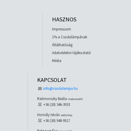
HASZNOS
Impresszum
1% a Csodalámpának
Átláthatóság
Adatvédelmi tájékoztató
Média
KAPCSOLAT
info@csodalampa.hu
Ratimorszky Beáta
irodavezető
+36 (20) 346-3933
Homály István
webshop
+36 (30) 948-9517
Patzauer Éva