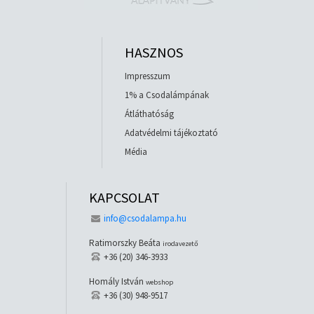
HASZNOS
Impresszum
1% a Csodalámpának
Átláthatóság
Adatvédelmi tájékoztató
Média
KAPCSOLAT
info@csodalampa.hu
Ratimorszky Beáta
irodavezető
+36 (20) 346-3933
Homály István
webshop
+36 (30) 948-9517