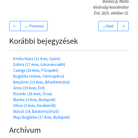
Benkóczy Márta
kívánság-koordinátor
Érd, 2025. október 15.
⇠
← Previous
→Next
⇢
Korábbi bejegyzések
Emilia Kiara (11 éves, Gyüre)
Dalma (17 éves, Gávavencsellő)
Csenge (10 éves, Pócspetri)
Boglárka (4 éves, Vámospércs)
Benjámin (13 éves, Biharkeresztes)
Anna (19 éves, Érd)
Ricardo (16 éves, Ócsa)
Blanka (3 éves, Budapest)
Olívia (3 éves, Kecskemét)
Bulcsú (14, Balatonszárszó)
Maja Boglárka (17 éves, Budapest)
Archívum