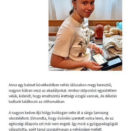
Anna egy baleset következtében nehéz időszakon megy keresztül,
nagyon bátran veszi az akadályokat. Amikor időpontot egyeztettem
velük, kiderült, hogy emeltszintű érettségi vizsgái vannak, de délután
tudtunk találkozni az otthonukban.
A nagyon kedves ifjú hölgy boldogan vette át a sárga Samsung
okostelefont. Elmondta, hogy óvónéni szeretett volna lenni, de az
egészségi állapota ezt már nem engedi. Így most a gyógypedagógiát
választotta, ezért tanul szorgalmasan a nehézségei mellett.