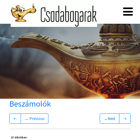
Beszámolók
⇠
← Previous
→Next
⇢
27.
Október