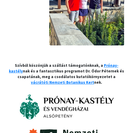
Szívből köszönjük a szállást támogatónknak, a
Prónay-
kastély
nak és a fantasztikus programot Dr. Ódor Péternek és
csapatának, meg a csodálatos kutatókörnyezetet a
vácrátóti Nemzeti Botanikus Kert
nek.