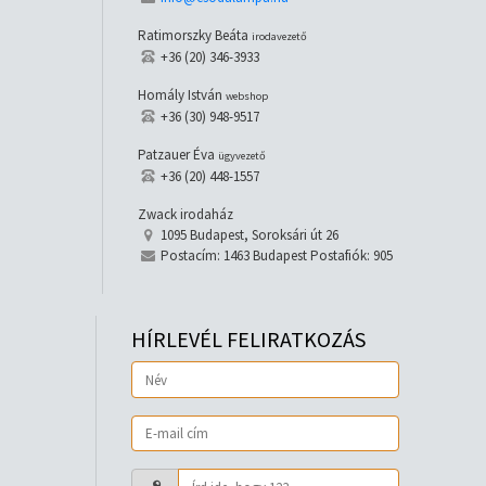
Ratimorszky Beáta
irodavezető
+36 (20) 346-3933
Homály István
webshop
+36 (30) 948-9517
Patzauer Éva
ügyvezető
+36 (20) 448-1557
Zwack irodaház
1095 Budapest, Soroksári út 26
Postacím: 1463 Budapest Postafiók: 905
HÍRLEVÉL FELIRATKOZÁS