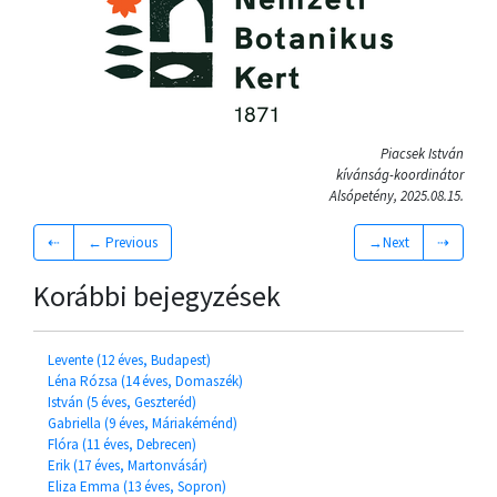
Piacsek István
kívánság-koordinátor
Alsópetény, 2025.08.15.
⇠
← Previous
→Next
⇢
Korábbi bejegyzések
Levente (12 éves, Budapest)
Léna Rózsa (14 éves, Domaszék)
István (5 éves, Geszteréd)
Gabriella (9 éves, Máriakéménd)
Flóra (11 éves, Debrecen)
Erik (17 éves, Martonvásár)
Eliza Emma (13 éves, Sopron)