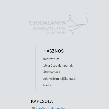
HASZNOS
Impresszum
1% a Csodalámpának
Átláthatóság
Adatvédelmi tájékoztató
Média
KAPCSOLAT
info@csodalampa.hu