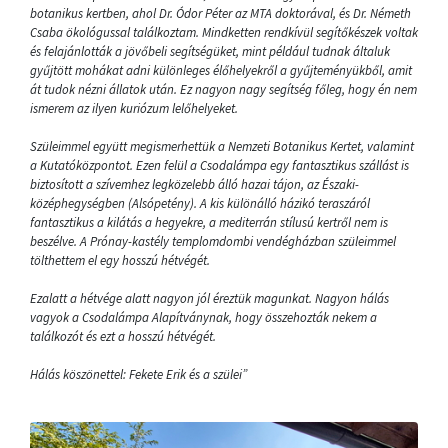
botanikus kertben, ahol Dr. Ódor Péter az MTA doktorával, és Dr. Németh
Csaba ökológussal találkoztam. Mindketten rendkívül segítőkészek voltak
és felajánlották a jövőbeli segítségüket, mint például tudnak általuk
gyűjtött mohákat adni különleges élőhelyekről a gyűjteményükből, amit
át tudok nézni állatok után. Ez nagyon nagy segítség főleg, hogy én nem
ismerem az ilyen kuriózum lelőhelyeket.
Szüleimmel együtt megismerhettük a Nemzeti Botanikus Kertet, valamint
a Kutatóközpontot. Ezen felül a Csodalámpa egy fantasztikus szállást is
biztosított a szívemhez legközelebb álló hazai tájon, az Északi-
középhegységben (Alsópetény). A kis különálló házikó teraszáról
fantasztikus a kilátás a hegyekre, a mediterrán stílusú kertről nem is
beszélve. A Prónay-kastély templomdombi vendégházban szüleimmel
tölthettem el egy hosszú hétvégét.
Ezalatt a hétvége alatt nagyon jól éreztük magunkat. Nagyon hálás
vagyok a Csodalámpa Alapítványnak, hogy összehozták nekem a
találkozót és ezt a hosszú hétvégét.
Hálás köszönettel: Fekete Erik és a szülei”