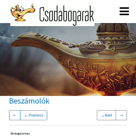
Beszámolók
⇠
← Previous
→Next
⇢
25.
Augusztus