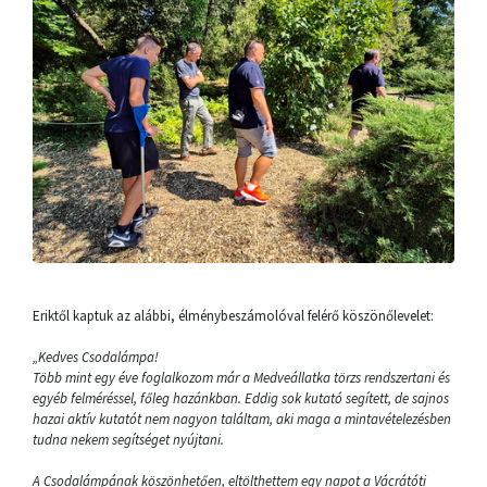
Eriktől kaptuk az alábbi, élménybeszámolóval felérő köszönőlevelet:
„Kedves Csodalámpa!
Több mint egy éve foglalkozom már a Medveállatka törzs rendszertani és
egyéb felméréssel, főleg hazánkban. Eddig sok kutató segített, de sajnos
hazai aktív kutatót nem nagyon találtam, aki maga a mintavételezésben
tudna nekem segítséget nyújtani.
A Csodalámpának köszönhetően, eltölthettem egy napot a Vácrátóti