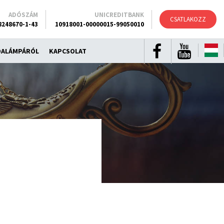
ADÓSZÁM
UNICREDITBANK
CSATLAKOZZ
8248670-1-43
10918001-00000015-99050010
DALÁMPÁRÓL
KAPCSOLAT