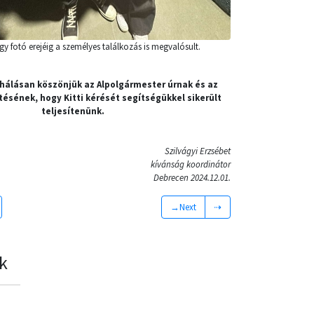
 fotó erejéig a személyes találkozás is megvalósult.
 hálásan köszönjük az Alpolgármester úrnak és az
tésének, hogy Kitti kérését segítségükkel sikerült
teljesítenünk.
Szilvágyi Erzsébet
kívánság koordinátor
Debrecen 2024.12.01.
→Next
⇢
k