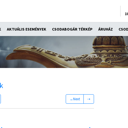
1
K
AKTUÁLIS ESEMÉNYEK
CSODABOGÁR TÉRKÉP
ÁRUHÁZ
CSO
k
→Next
⇢