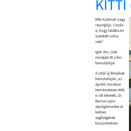
KITTI
KItti Azahriah nagy
rajongója. Csoda-
e, hogy találkozni
szeretett volna
vele?
Igen ám, csak
mindjárt itt a fim
bemutatója!
A sztár új filmjének
bemutatóján, az
Apolló moziban
természetesen Kitti
is ott lehetett, Dr.
Barcsa Lajos
alpolgármester úr
kedves
segítségének
köszönhetően.