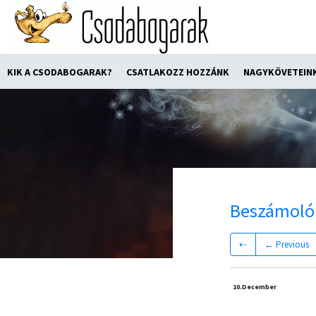
KIK A CSODABOGARAK?
CSATLAKOZZ HOZZÁNK
NAGYKÖVETEIN
Beszámoló
⇠
← Previous
10.
December