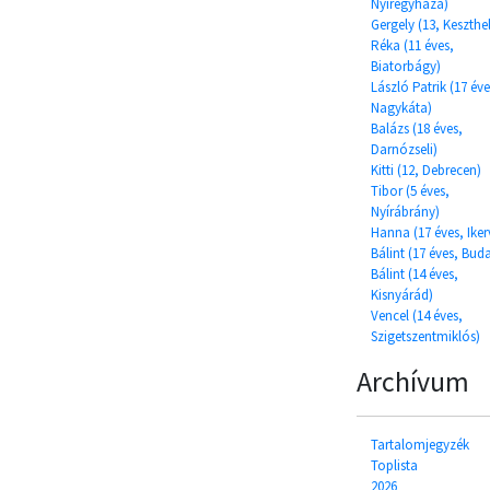
Nyíregyháza)
Gergely (13, Keszthe
Réka (11 éves,
Biatorbágy)
László Patrik (17 éve
Nagykáta)
Balázs (18 éves,
Darnózseli)
Kitti (12, Debrecen)
Tibor (5 éves,
Nyírábrány)
Hanna (17 éves, Iker
Bálint (17 éves, Bud
Bálint (14 éves,
Kisnyárád)
Vencel (14 éves,
Szigetszentmiklós)
Archívum
Tartalomjegyzék
Toplista
2026