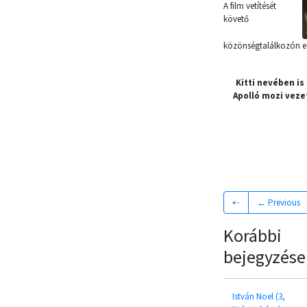
A film vetítését
követő
közönségtalálkozón egy
Kitti nevében is
Apolló mozi veze
⇠
← Previous
Korábbi
bejegyzése
István Noel (3,