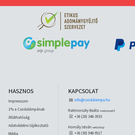
HASZNOS
KAPCSOLAT
info@csodalampa.hu
Impresszum
1% a Csodalámpának
Ratimorszky Beáta
irodavezető
+36 (20) 346-3933
Átláthatóság
Adatvédelmi tájékoztató
Homály István
webshop
+36 (30) 948-9517
Média