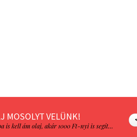
J MOSOLYT VELÜNK!
is kell ám olaj, akár 1000 Ft-nyi is segít…