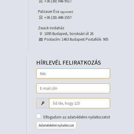
+36 (30) 948-9517
Patzauer Éva
ügyvezető
+36 (20) 448-1557
Zwack irodaház
1095 Budapest, Soroksári út 26
Postacím: 1463 Budapest Postafiók: 905
HÍRLEVÉL FELIRATKOZÁS
Elfogadom az adatvédelmi nyilatkozatot
Adatvédelmi nyilatkozat