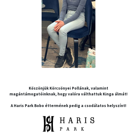
Köszönjük Körcsönyei Pollának, valamint
magántámogatóinknak, hogy valóra válthattuk Kinga álmát!
A Haris Park Bobo éttermének pedig a csodálatos helyszínt!