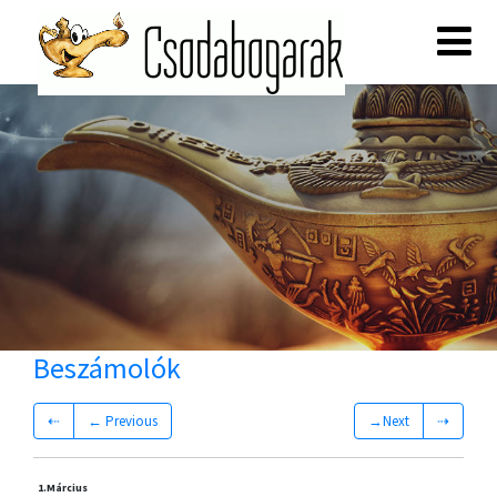
Beszámolók
⇠
← Previous
→Next
⇢
1.
Március