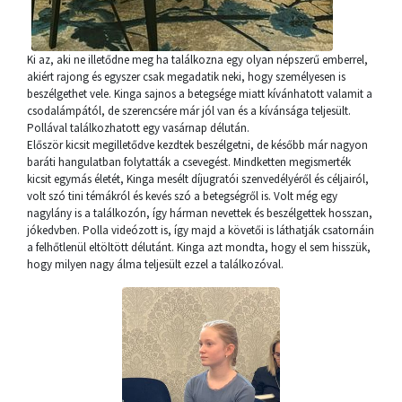
Ki az, aki ne illetődne meg ha találkozna egy olyan népszerű emberrel,
akiért rajong és egyszer csak megadatik neki, hogy személyesen is
beszélgethet vele. Kinga sajnos a betegsége miatt kívánhatott valamit a
csodalámpától, de szerencsére már jól van és a kívánsága teljesült.
Pollával találkozhatott egy vasárnap délután.
Először kicsit megilletődve kezdtek beszélgetni, de később már nagyon
baráti hangulatban folytatták a csevegést. Mindketten megismerték
kicsit egymás életét, Kinga mesélt díjugratói szenvedélyéről és céljairól,
volt szó tini témákról és kevés szó a betegségről is. Volt még egy
nagylány is a találkozón, így hárman nevettek és beszélgettek hosszan,
jókedvben. Polla videózott is, így majd a követői is láthatják csatornáin
a felhőtlenül eltöltött délutánt. Kinga azt mondta, hogy el sem hisszük,
hogy milyen nagy álma teljesült ezzel a találkozóval.