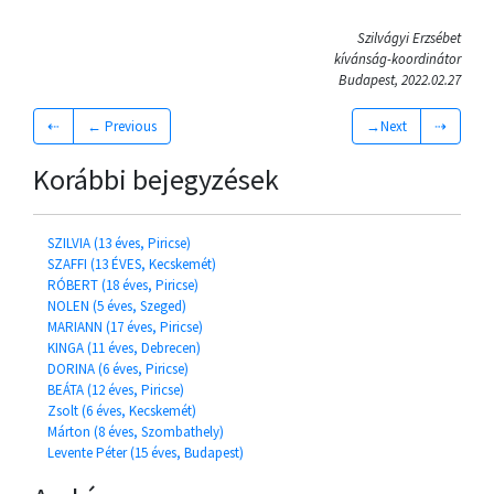
Szilvágyi Erzsébet
kívánság-koordinátor
Budapest, 2022.02.27
⇠
← Previous
→Next
⇢
Korábbi bejegyzések
SZILVIA (13 éves, Piricse)
SZAFFI (13 ÉVES, Kecskemét)
RÓBERT (18 éves, Piricse)
NOLEN (5 éves, Szeged)
MARIANN (17 éves, Piricse)
KINGA (11 éves, Debrecen)
DORINA (6 éves, Piricse)
BEÁTA (12 éves, Piricse)
Zsolt (6 éves, Kecskemét)
Márton (8 éves, Szombathely)
Levente Péter (15 éves, Budapest)