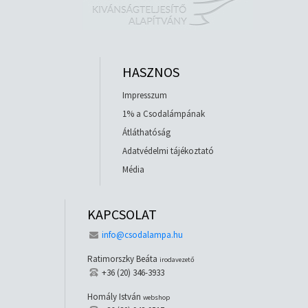
HASZNOS
Impresszum
1% a Csodalámpának
Átláthatóság
Adatvédelmi tájékoztató
Média
KAPCSOLAT
info@csodalampa.hu
Ratimorszky Beáta
irodavezető
+36 (20) 346-3933
Homály István
webshop