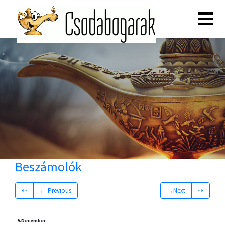
Beszámolók
⇠
← Previous
→Next
⇢
9.
December