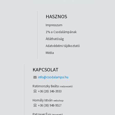
HASZNOS
Impresszum
1% a Csodalámpának
Átláthatóság
Adatvédelmi tájékoztató
Média
KAPCSOLAT
info@csodalampa.hu
Ratimorszky Beáta
irodavezető
+36 (20) 346-3933
Homály István
webshop
+36 (30) 948-9517
Patzauer Éva
ügyvezető