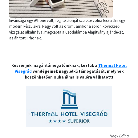
kívánsága egy iPhone volt, régi telefonját szerette volna lecserélni egy
modern készülékre. Nagy volt az öröm, amikor a soron következő
vizsgálat alkalmával megkapta a Csodalámpa Alapítvány ajándékát,
az áhított iPhone-t.
Köszönjük magántámogatóinknak, köztük a
Thermal Hotel
Visegrád
vendégeinek nagylelkű támogatását, melynek
köszönhetően Huba álma is valóra válhatott!
Nagy Edina