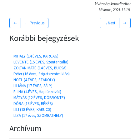
kívánság-koordinátor
Miskolc, 2021.11.18.
⇠
← Previous
→Next
⇢
Korábbi bejegyzések
MIHÁLY (14 ÉVES, KARCAG)
LEVENTE (15 ÉVES, Szentantalfa)
ZOLTÁN MÁTÉ (14 ÉVES, BUCSA)
Péter (16 éves, Szigetszentmiklós)
NOEL (4 ÉVES, SZAKOLY)
LILIÁNA (17 ÉVES, SÁLY)
ELINA (4 ÉVES, Hajdúszovát)
MÁTYÁS (12 ÉVES, DÖBRÖNTE)
DÓRA (18 ÉVES, BÉKÉS)
LILI (18 ÉVES, KAKUCS)
LIZA (17 éves, SZOMBATHELY)
Archívum