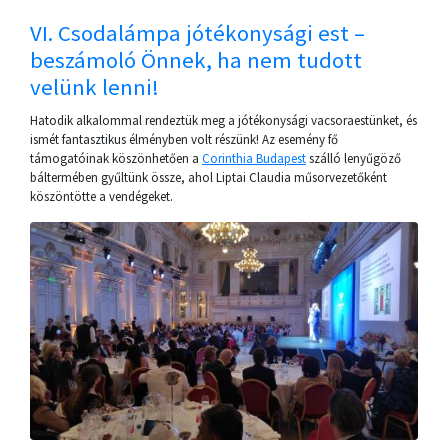
VI. Csodalámpa jótékonysági est –
beszámoló Önnek, ha nem tudott
velünk lenni!
Hatodik alkalommal rendeztük meg a jótékonysági vacsoraestünket, és
ismét fantasztikus élményben volt részünk! Az esemény fő
támogatóinak köszönhetően a
Corinthia Budapest
szálló lenyűgöző
báltermében gyűltünk össze, ahol Liptai Claudia műsorvezetőként
köszöntötte a vendégeket.