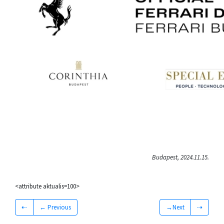
Budapest, 2024.11.15.
<attribute aktualis=100>
⇠
← Previous
→Next
⇢