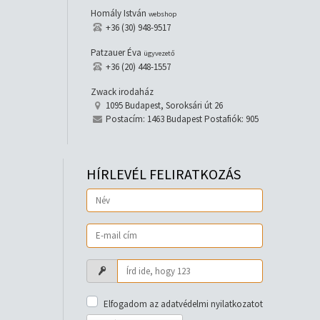
Homály István
webshop
+36 (30) 948-9517
Patzauer Éva
ügyvezető
+36 (20) 448-1557
Zwack irodaház
1095 Budapest, Soroksári út 26
Postacím: 1463 Budapest Postafiók: 905
HÍRLEVÉL FELIRATKOZÁS
Elfogadom az adatvédelmi nyilatkozatot