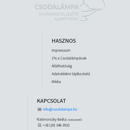
HASZNOS
Impresszum
1% a Csodalámpának
Átláthatóság
Adatvédelmi tájékoztató
Média
KAPCSOLAT
info@csodalampa.hu
Ratimorszky Beáta
irodavezető
+36 (20) 346-3933