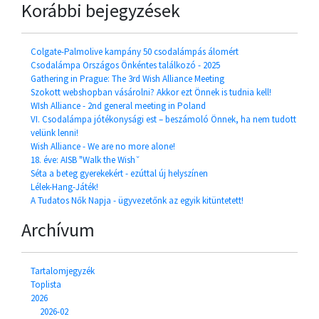
Korábbi bejegyzések
Colgate-Palmolive kampány 50 csodalámpás álomért
Csodalámpa Országos Önkéntes találkozó - 2025
Gathering in Prague: The 3rd Wish Alliance Meeting
Szokott webshopban vásárolni? Akkor ezt Önnek is tudnia kell!
WIsh Alliance - 2nd general meeting in Poland
VI. Csodalámpa jótékonysági est – beszámoló Önnek, ha nem tudott
velünk lenni!
Wish Alliance - We are no more alone!
18. éve: AISB "Walk the Wishˇ
Séta a beteg gyerekekért - ezúttal új helyszínen
Lélek-Hang-Játék!
A Tudatos Nők Napja - ügyvezetőnk az egyik kitüntetett!
Archívum
Tartalomjegyzék
Toplista
2026
2026-02