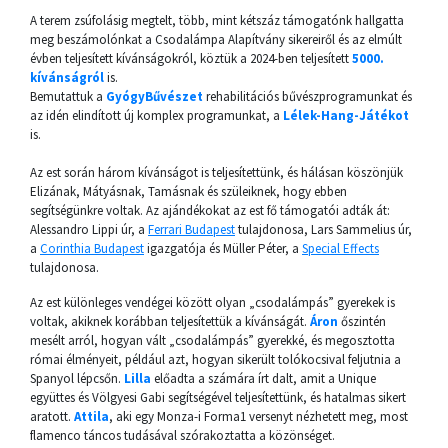
A terem zsúfolásig megtelt, több, mint kétszáz támogatónk hallgatta
meg beszámolónkat a Csodalámpa Alapítvány sikereiről és az elmúlt
évben teljesített kívánságokról, köztük a 2024-ben teljesített
5000.
kívánságról
is.
Bemutattuk a
GyógyBűvészet
rehabilitációs bűvészprogramunkat és
az idén elindított új komplex programunkat, a
Lélek-Hang-Játékot
is.
Az est során három kívánságot is teljesítettünk, és hálásan köszönjük
Elizának, Mátyásnak, Tamásnak és szüleiknek, hogy ebben
segítségünkre voltak. Az ajándékokat az est fő támogatói adták át:
Alessandro Lippi úr, a
Ferrari Budapest
tulajdonosa, Lars Sammelius úr,
a
Corinthia Budapest
igazgatója és Müller Péter, a
Special Effects
tulajdonosa.
Az est különleges vendégei között olyan „csodalámpás” gyerekek is
voltak, akiknek korábban teljesítettük a kívánságát.
Áron
őszintén
mesélt arról, hogyan vált „csodalámpás” gyerekké, és megosztotta
római élményeit, például azt, hogyan sikerült tolókocsival feljutnia a
Spanyol lépcsőn.
Lilla
előadta a számára írt dalt, amit a Unique
együttes és Völgyesi Gabi segítségével teljesítettünk, és hatalmas sikert
aratott.
Attila
, aki egy Monza-i Forma1 versenyt nézhetett meg, most
flamenco táncos tudásával szórakoztatta a közönséget.