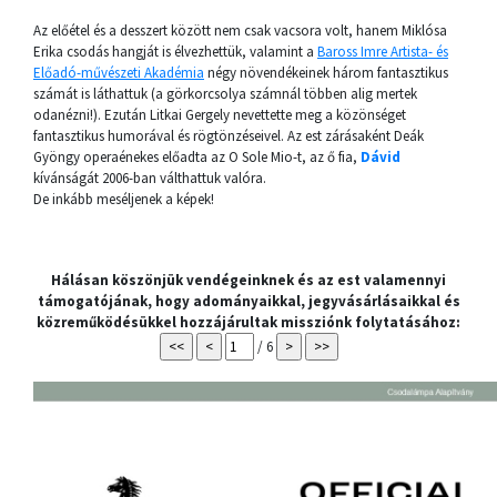
Az előétel és a desszert között nem csak vacsora volt, hanem Miklósa
Erika csodás hangját is élvezhettük, valamint a
Baross Imre Artista- és
Előadó-művészeti Akadémia
négy növendékeinek három fantasztikus
számát is láthattuk (a görkorcsolya számnál többen alig mertek
odanézni!). Ezután Litkai Gergely nevettette meg a közönséget
fantasztikus humorával és rögtönzéseivel. Az est zárásaként Deák
Gyöngy operaénekes előadta az O Sole Mio-t, az ő fia,
Dávid
kívánságát 2006-ban válthattuk valóra.
De inkább meséljenek a képek!
Hálásan köszönjük vendégeinknek és az est valamennyi
támogatójának, hogy adományaikkal, jegyvásárlásaikkal és
közreműködésükkel hozzájárultak missziónk folytatásához:
/ 6