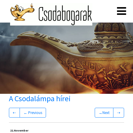
A Csodalámpa hírei
⇠
← Previous
→Next
⇢
21.
November