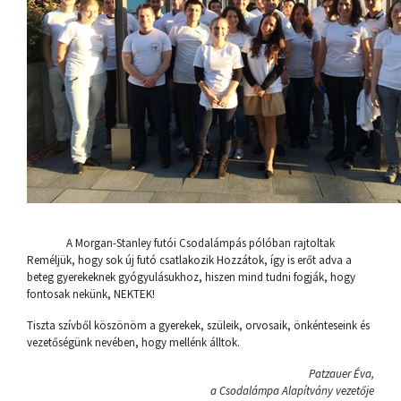
A Morgan-Stanley futói Csodalámpás pólóban rajtoltak
Reméljük, hogy sok új futó csatlakozik Hozzátok, így is erőt adva a
beteg gyerekeknek gyógyulásukhoz, hiszen mind tudni fogják, hogy
fontosak nekünk, NEKTEK!
Tiszta szívből köszönöm a gyerekek, szüleik, orvosaik, önkénteseink és
vezetőségünk nevében, hogy mellénk álltok.
Patzauer Éva,
a Csodalámpa Alapítvány vezetője