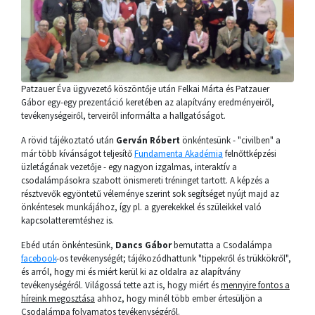
Patzauer Éva ügyvezető köszöntője után Felkai Márta és Patzauer
Gábor egy-egy prezentáció keretében az alapítvány eredményeiről,
tevékenységeiről, terveiről informálta a hallgatóságot.
A rövid tájékoztató után
Gerván Róbert
önkéntesünk - "civilben" a
már több kívánságot teljesítő
Fundamenta Akadémia
felnőttképzési
üzletágának vezetője - egy nagyon izgalmas, interaktív a
csodalámpásokra szabott önismereti tréninget tartott. A képzés a
résztvevők egyöntetű véleménye szerint sok segítséget nyújt majd az
önkéntesek munkájához, így pl. a gyerekekkel és szüleikkel való
kapcsolatteremtéshez is.
Ebéd után önkéntesünk,
Dancs Gábor
bemutatta a Csodalámpa
facebook
-os tevékenységét; tájékozódhattunk "tippekről és trükkökről",
és arról, hogy mi és miért kerül ki az oldalra az alapítvány
tevékenységéről. Világossá tette azt is, hogy miért és
mennyire fontos a
híreink megosztása
ahhoz, hogy minél több ember értesüljön a
Csodalámpa folyamatos tevékenységéről.