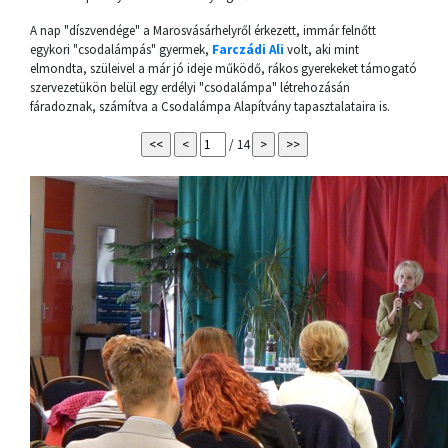
A nap "díszvendége" a Marosvásárhelyről érkezett, immár felnőtt
egykori "csodalámpás" gyermek,
Farczádi Ali
volt, aki mint
elmondta, szüleivel a már jó ideje működő, rákos gyerekeket támogató
szervezetükön belül egy erdélyi "csodalámpa" létrehozásán
fáradoznak, számítva a Csodalámpa Alapítvány tapasztalataira is.
/ 14