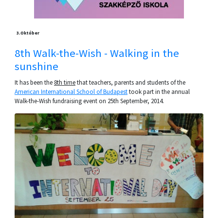
3.
Október
8th Walk-the-Wish - Walking in the
sunshine
It has been the
8th time
that teachers, parents and students of the
American International School of Budapest
took part in the annual
Walk-the-Wish fundraising event on 25th September, 2014.