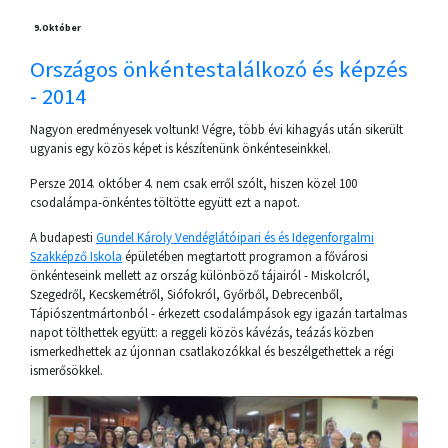
9.
Október
Országos önkéntestalálkozó és képzés
- 2014
Nagyon eredményesek voltunk! Végre, több évi kihagyás után sikerült
ugyanis egy közös képet is készítenünk önkénteseinkkel.
Persze 2014. október 4. nem csak erről szólt, hiszen közel 100
csodalámpa-önkéntes töltötte együtt ezt a napot.
A budapesti
Gundel Károly Vendéglátóipari és és Idegenforgalmi
Szakképző Iskola
épületében megtartott programon a fővárosi
önkénteseink mellett az ország különböző tájairól - Miskolcról,
Szegedről, Kecskemétről, Siófokról, Győrből, Debrecenből,
Tápiószentmártonból - érkezett csodalámpások egy igazán tartalmas
napot tölthettek együtt: a reggeli közös kávézás, teázás közben
ismerkedhettek az újonnan csatlakozókkal és beszélgethettek a régi
ismerősökkel.