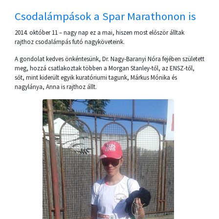
Csodalámpások a Spar Marathonon is
2014. október 11 – nagy nap ez a mai, hiszen most először álltak
rajthoz csodalámpás futó nagyköveteink.
A gondolat kedves önkéntesünk, Dr. Nagy-Baranyi Nóra fejében született
meg, hozzá csatlakoztak többen a Morgan Stanley-től, az ENSZ-től,
sőt, mint kiderült egyik kuratóriumi tagunk, Márkus Mónika és
nagylánya, Anna is rajthoz állt.