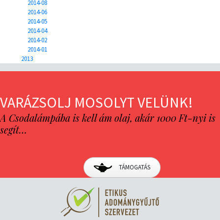
2014-08
2014-06
2014-05
2014-04
2014-02
2014-01
2013
VARÁZSOLJ MOSOLYT VELÜNK!
A Csodalámpába is kell ám olaj, akár 1000 Ft-nyi is
segít…
TÁMOGATÁS