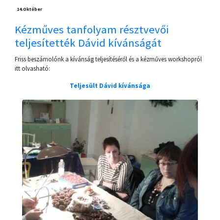
14.
Október
Kézműves tanfolyam résztvevői
teljesítették Dávid kívánságát
Friss beszámolónk a kívánság teljesítéséről és a kézműves workshopról
itt olvasható:
Teljesült Dávid kívánsága