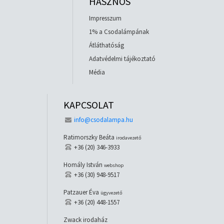
HASZNOS
Impresszum
1% a Csodalámpának
Átláthatóság
Adatvédelmi tájékoztató
Média
KAPCSOLAT
info@csodalampa.hu
Ratimorszky Beáta
irodavezető
+36 (20) 346-3933
Homály István
webshop
+36 (30) 948-9517
Patzauer Éva
ügyvezető
+36 (20) 448-1557
Zwack irodaház