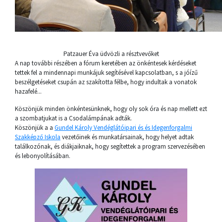
Patzauer Éva üdvözli a résztvevőket
A nap további részében a fórum keretében az önkéntesek kérdéseket
tettek fel a mindennapi munkájuk segítésével kapcsolatban, s a jóízű
beszélgetéseket csupán az szakította félbe, hogy indultak a vonatok
hazafelé...
Köszönjük minden önkéntesünknek, hogy oly sok óra és nap mellett ezt
a szombatjukat is a Csodalámpának adták.
Köszönjük a a
Gundel Károly Vendéglátóipari és és Idegenforgalmi
Szakképző Iskola
vezetőinek és munkatársainak, hogy helyet adtak
találkozónak, és diákjaiknak, hogy segítettek a program szervezésében
és lebonyolításában.