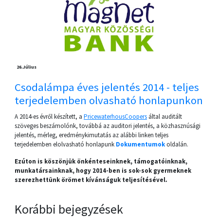
26.
Július
Csodalámpa éves jelentés 2014 - teljes
terjedelemben olvasható honlapunkon
A 2014-es évről készített, a
PricewaterhousCoopers
által auditált
szöveges beszámolónk, továbbá az auditori jelentés, a közhasznúsági
jelentés, mérleg, eredménykimutatás az alábbi linken teljes
terjedelemben elolvasható honlapunk
Dokumentumok
oldalán.
Ezúton is köszönjük önkénteseinknek, támogatóinknak,
munkatársainknak, hogy 2014-ben is sok-sok gyermeknek
szerezhettünk örömet kívánságuk teljesítésével.
Korábbi bejegyzések