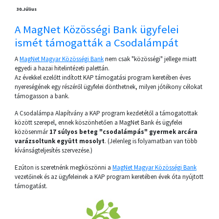
30.
Július
A MagNet Közösségi Bank ügyfelei
ismét támogatták a Csodalámpát
A
MagNet Magyar Közösségi Bank
nem csak "közösségi" jellege miatt
egyedi a hazai hitelintézeti palettán.
Az évekkel ezelőtt indított KAP támogatási program keretében éves
nyereségének egy részéről ügyfelei dönthetnek, milyen jótékony célokat
támogasson a bank.
A Csodalámpa Alapítvány a KAP program kezdetétől a támogatottak
között szerepel, ennek köszönhetően a MagNet Bank és ügyfelei
közösenmár
17 súlyos beteg "csodalámpás" gyermek arcára
varázsoltunk együtt mosolyt
. (Jelenleg is folyamatban van több
kívánságteljesítés szervezése.)
Ezúton is szeretnénk megköszönni a
MagNet Magyar Közösségi Bank
vezetőinek és az ügyfeleinek a KAP program keretében évek óta nyújtott
támogatást.