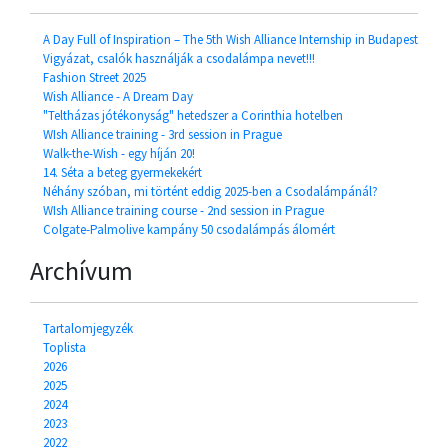
A Day Full of Inspiration – The 5th Wish Alliance Internship in Budapest
Vigyázat, csalók használják a csodalámpa nevet!!!
Fashion Street 2025
Wish Alliance - A Dream Day
"Teltházas jótékonyság" hetedszer a Corinthia hotelben
WIsh Alliance training - 3rd session in Prague
Walk-the-Wish - egy híján 20!
14. Séta a beteg gyermekekért
Néhány szóban, mi történt eddig 2025-ben a Csodalámpánál?
WIsh Alliance training course - 2nd session in Prague
Colgate-Palmolive kampány 50 csodalámpás álomért
Archívum
Tartalomjegyzék
Toplista
2026
2025
2024
2023
2022