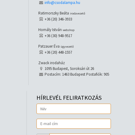
info@csodalampa.hu
Ratimorszky Beáta
irodavezető
+36 (20) 346-3933
Homály István
webshop
+36 (30) 948-9517
Patzauer Éva
ügyvezető
+36 (20) 448-1557
Zwack irodaház
1095 Budapest, Soroksári út 26
Postacím: 1463 Budapest Postafiók: 905
HÍRLEVÉL FELIRATKOZÁS