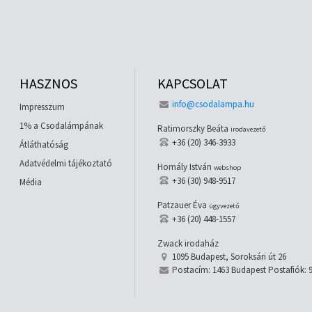
HASZNOS
KAPCSOLAT
info@csodalampa.hu
Impresszum
1% a Csodalámpának
Ratimorszky Beáta
irodavezető
+36 (20) 346-3933
Átláthatóság
Adatvédelmi tájékoztató
Homály István
webshop
+36 (30) 948-9517
Média
Patzauer Éva
ügyvezető
+36 (20) 448-1557
Zwack irodaház
1095 Budapest, Soroksári út 26
Postacím: 1463 Budapest Postafiók: 