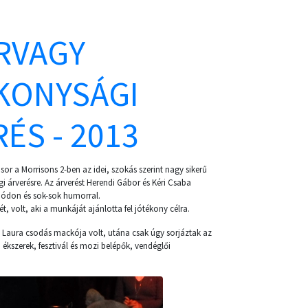
RVAGY
KONYSÁGI
ÉS - 2013
sor a Morrisons 2-ben az idei, szokás szerint nagy sikerű
 árverésre. Az árverést Herendi Gábor és Kéri Csaba
 módon és sok-sok humorral.
ét, volt, aki a munkáját ajánlotta fel jótékony célra.
gy Laura csodás mackója volt, utána csak úgy sorjáztak az
 ékszerek, fesztivál és mozi belépők, vendéglői