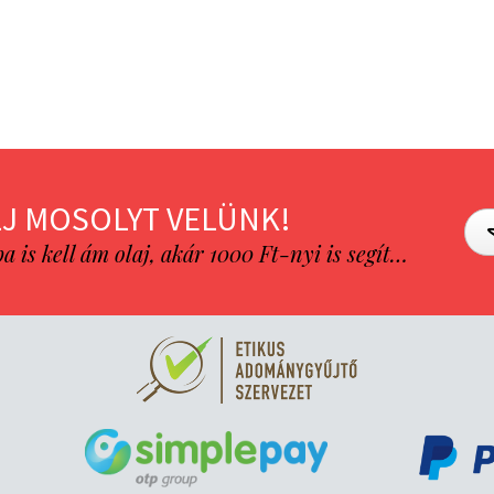
J MOSOLYT VELÜNK!
is kell ám olaj, akár 1000 Ft-nyi is segít…