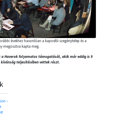
korábbi évekhez hasonlóan a kaposfői szegénytelep és a
ny megosztva kapta meg.
k a Haverok folyamatos támogatását, akik már eddig is 9
kívánság teljesítésében vettek részt.
k
tion –
e
st