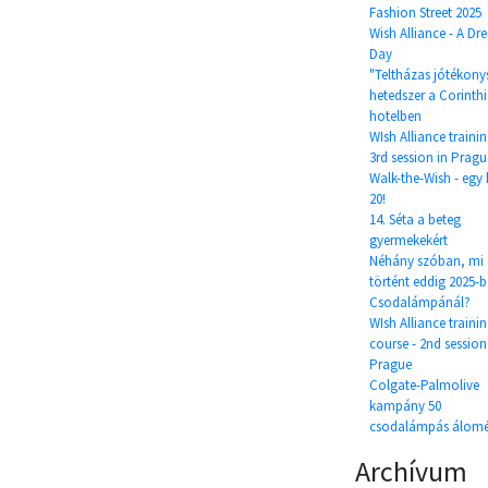
Fashion Street 2025
Wish Alliance - A D
Day
"Teltházas jótékony
hetedszer a Corinth
hotelben
WIsh Alliance trainin
3rd session in Pragu
Walk-the-Wish - egy 
20!
14. Séta a beteg
gyermekekért
Néhány szóban, mi
történt eddig 2025-
Csodalámpánál?
WIsh Alliance traini
course - 2nd session
Prague
Colgate-Palmolive
kampány 50
csodalámpás álomé
Archívum