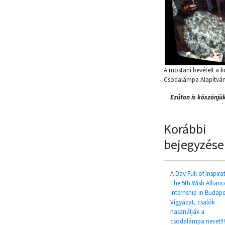
A mostani bevételt a 
Csodalámpa Alapítvá
Ezúton is köszönjü
Korábbi
bejegyzése
A Day Full of Inspira
The 5th Wish Allianc
Internship in Budape
Vigyázat, csalók
használják a
csodalámpa nevet!!!