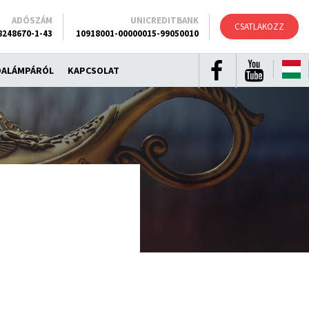
ADÓSZÁM
UNICREDITBANK
CSATLAKOZZ
8248670-1-43
10918001-00000015-99050010
DALÁMPÁRÓL
KAPCSOLAT