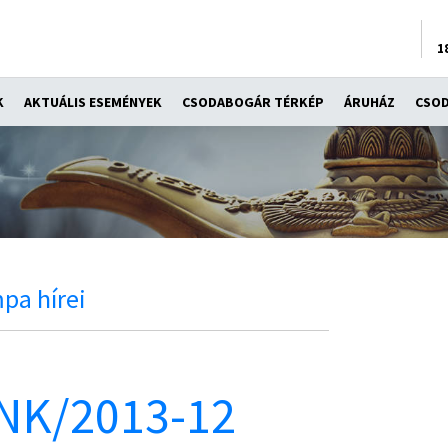
1
K
AKTUÁLIS ESEMÉNYEK
CSODABOGÁR TÉRKÉP
ÁRUHÁZ
CSO
pa hírei
NK/2013-12