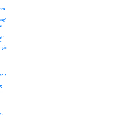
ream
ság"
ia
g -
e
híján
ben a
ng
 in
rt