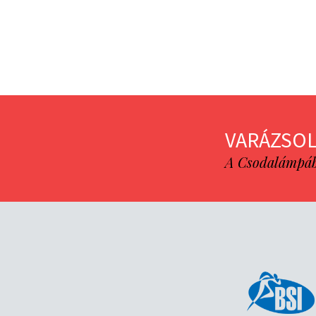
VARÁZSOL
A Csodalámpába 