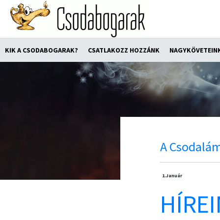
KIK A CSODABOGARAK?
CSATLAKOZZ HOZZÁNK
NAGYKÖVETEIN
A Csodalám
1.
Január
HÍREI