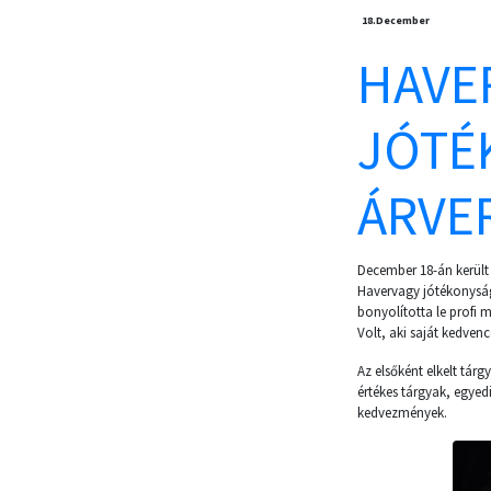
18.
December
HAVE
JÓTÉ
ÁRVER
December 18-án került 
Havervagy jótékonysági
bonyolította le profi
Volt, aki saját kedvenc
Az elsőként elkelt tár
értékes tárgyak, egyedi
kedvezmények.