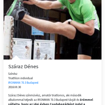
Száraz Dénes
Színész
Triathlon individual
IRONMAN 70.3 Budapest
2016.VII.30
Száraz Dénes színművész, amatőr triatlonos, aki második
alkalommal teljesíti az IRONMAN 70.3 Budapest távját és
örömmel
vállalta, hogy az idei évben Csodabogárként indul a