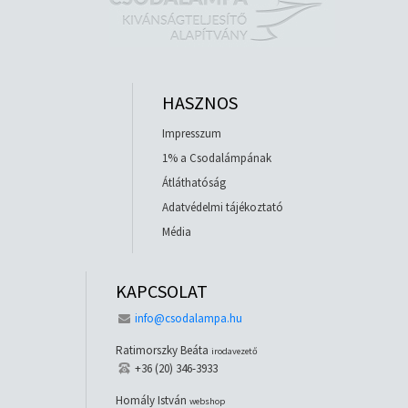
HASZNOS
Impresszum
1% a Csodalámpának
Átláthatóság
Adatvédelmi tájékoztató
Média
KAPCSOLAT
info@csodalampa.hu
Ratimorszky Beáta
irodavezető
+36 (20) 346-3933
Homály István
webshop