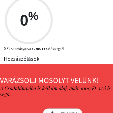
%
0
0 Ft
Adományozva
50 000 Ft
Célösszegből
Hozzászólások
VARÁZSOLJ MOSOLYT VELÜNK!
A Csodalámpába is kell ám olaj, akár 1000 Ft-nyi is
segít…