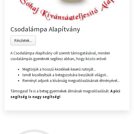
Csodalámpa Alapítvány
Részletek...
A Csodalámpa Alapítvány cél szerinti támogatásával, minden
csodalámpás gyereknek segítesz abban, hogy közös erővel:
Megtörjük a hosszú kezelések keserű rutinját...
Ismét kiszélesítsük a betegszobára beszűkült világot...
Reményt adjunk a kívánság megvalósulásának élményével...
Támogasd Te is a beteg gyermekek álmának megvalósulását.
A pici
segítség is nagy segítség!