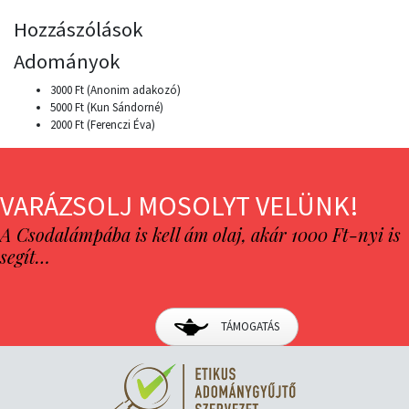
Hozzászólások
Adományok
3000 Ft (Anonim adakozó)
5000 Ft (Kun Sándorné)
2000 Ft (Ferenczi Éva)
VARÁZSOLJ MOSOLYT VELÜNK!
A Csodalámpába is kell ám olaj, akár 1000 Ft-nyi is
segít…
TÁMOGATÁS