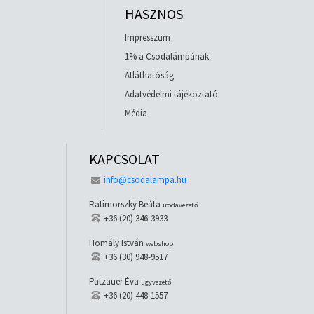
HASZNOS
Impresszum
1% a Csodalámpának
Átláthatóság
Adatvédelmi tájékoztató
Média
KAPCSOLAT
info@csodalampa.hu
Ratimorszky Beáta
irodavezető
+36 (20) 346-3933
Homály István
webshop
+36 (30) 948-9517
Patzauer Éva
ügyvezető
+36 (20) 448-1557