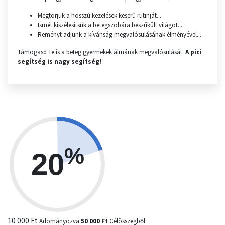
Megtörjük a hosszú kezelések keserű rutinját...
Ismét kiszélesítsük a betegszobára beszűkült világot...
Reményt adjunk a kívánság megvalósulásának élményével...
Támogasd Te is a beteg gyermekek álmának megvalósulását.
A pici
segítség is nagy segítség!
%
20
10 000 Ft
Adományozva
50 000 Ft
Célösszegből