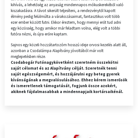
kihívás, a lehetőség az anyaság mindennapos mókuskerekéből való
kiszakadásra. A távot sikerült teljesíteni, a rendezvénytől kapott
élmény pedig felülmúlta a várakozásaimat, fantasztikus volt több
ezer ember között futni. Ekkor éreztem, hogy mennyi erőt tud adni
egy közösség, hogy amikor már feladtam volna, elég volt a többi
futóra nézni, és újra erőre kaptam.
Sajnos egy közeli hozzátartozóm hosszú ideje orvosi kezelés alatt áll,
azonban a Csodalámpa Alapítvány jóvoltából már volt
meglepetésben része.
Csodabogár Futónagykövetként szeretném összekötni
saját célomat és az Alapítvány célját. Szeretnék tenni
saját egészségemért, és hozzájárulni egy beteg gyerek
kívánságának a megvalósulásához. Ehhez kérem ismerősök
és ismeretlenek támogatását, fogjunk össze azokért,
akiknek fájdalmasabbak a mindennapjaik kortársaikénál.