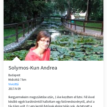
Solymos-Kun Andrea
Budapest
Midicittá 7 km
Vivicittá
2017.IV.09
Ikergyermekeim megszületése után, 1 éve kezdtem el futni. Fél évvel
később egyik barátnőmtől hallottam egy futórendezvényről, ahol a
táv 6 km volt. Ez egy kezdő futónak elsőre talán sok, de tetszett a