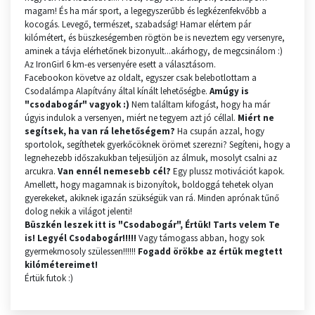
magam! És ha már sport, a legegyszerűbb és legkézenfekvőbb a
kocogás. Levegő, természet, szabadság! Hamar elértem pár
kilómétert, és büszkeségemben rögtön be is neveztem egy versenyre,
aminek a távja elérhetőnek bizonyult...akárhogy, de megcsinálom :)
Az IronGirl 6 km-es versenyére esett a választásom.
Facebookon követve az oldalt, egyszer csak belebotlottam a
Csodalámpa Alapítvány által kínált lehetőségbe.
Amúgy is
"csodabogár" vagyok :)
Nem találtam kifogást, hogy ha már
úgyis indulok a versenyen, miért ne tegyem azt jó céllal.
Miért ne
segítsek, ha van rá lehetőségem?
Ha csupán azzal, hogy
sportolok, segíthetek gyerkőcöknek örömet szerezni? Segíteni, hogy a
legnehezebb időszakukban teljesüljön az álmuk, mosolyt csalni az
arcukra.
Van ennél nemesebb cél?
Egy plussz motivációt kapok.
Amellett, hogy magamnak is bizonyítok, boldoggá tehetek olyan
gyerekeket, akiknek igazán szükségük van rá. Minden aprónak tűnő
dolog nekik a világot jelenti!
Büszkén leszek itt is "Csodabogár", Értük!
Tarts velem Te
is! Legyél Csodabogár!!!!!
Vagy támogass abban, hogy sok
gyermekmosoly szülessen!!!!!!
Fogadd örökbe az értük megtett
kilómétereimet!
Értük futok :)