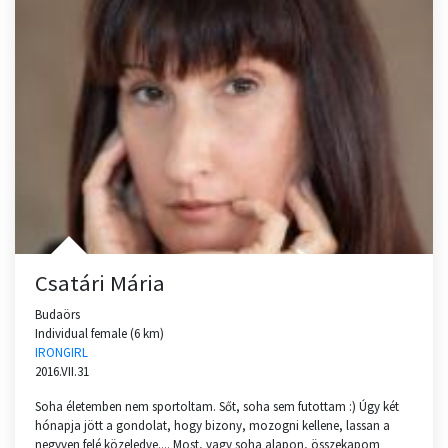
Csatári Mária
Budaörs
Individual female (6 km)
IRONGIRL
2016.VII.31
Soha életemben nem sportoltam. Sőt, soha sem futottam :) Úgy két
hónapja jött a gondolat, hogy bizony, mozogni kellene, lassan a
negyven felé közeledve.... Most, vagy soha alapon, összekapom