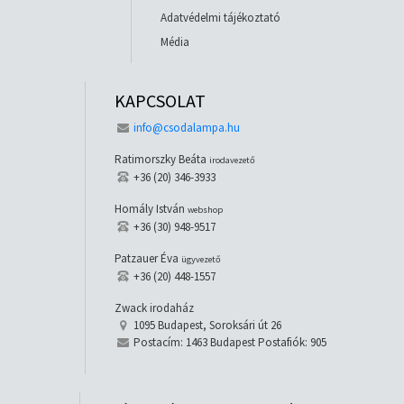
Adatvédelmi tájékoztató
Média
KAPCSOLAT
info@csodalampa.hu
Ratimorszky Beáta
irodavezető
+36 (20) 346-3933
Homály István
webshop
+36 (30) 948-9517
Patzauer Éva
ügyvezető
+36 (20) 448-1557
Zwack irodaház
1095 Budapest, Soroksári út 26
Postacím: 1463 Budapest Postafiók: 905