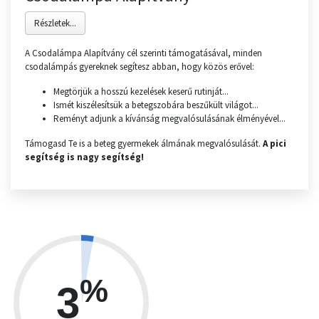
Részletek...
A Csodalámpa Alapítvány cél szerinti támogatásával, minden
csodalámpás gyereknek segítesz abban, hogy közös erővel:
Megtörjük a hosszú kezelések keserű rutinját...
Ismét kiszélesítsük a betegszobára beszűkült világot...
Reményt adjunk a kívánság megvalósulásának élményével...
Támogasd Te is a beteg gyermekek álmának megvalósulását.
A pici
segítség is nagy segítség!
%
3