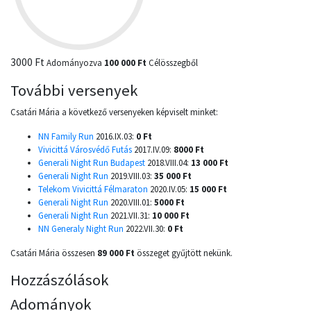
3000 Ft
Adományozva
100 000 Ft
Célösszegből
További versenyek
Csatári Mária a következő versenyeken képviselt minket:
NN Family Run
2016.IX.03:
0 Ft
Vivicittá Városvédő Futás
2017.IV.09:
8000 Ft
Generali Night Run Budapest
2018.VIII.04:
13 000 Ft
Generali Night Run
2019.VIII.03:
35 000 Ft
Telekom Vivicittá Félmaraton
2020.IV.05:
15 000 Ft
Generali Night Run
2020.VIII.01:
5000 Ft
Generali Night Run
2021.VII.31:
10 000 Ft
NN Generaly Night Run
2022.VII.30:
0 Ft
Csatári Mária összesen
89 000 Ft
összeget gyűjtött nekünk.
Hozzászólások
Adományok