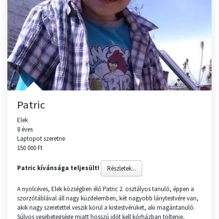
Patric
Elek
8 éves
Laptopot szeretne
150 000 Ft
Patric kívánsága teljesült!
Részletek...
A nyolcéves, Elek községben élő Patric 2. osztályos tanuló, éppen a
szorzótáblával áll nagy küzdelemben, két nagyobb lánytestvére van,
akik nagy szeretettel veszik körül a kistestvérüket, aki magántanuló.
Súlyos vesebetegsége miatt hosszú időt kell kórházban töltenie,