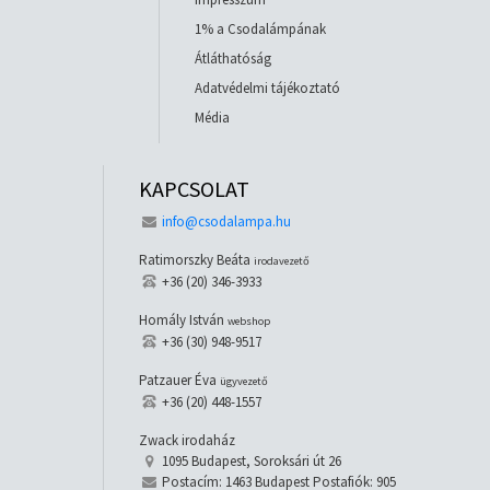
1% a Csodalámpának
Átláthatóság
Adatvédelmi tájékoztató
Média
KAPCSOLAT
info@csodalampa.hu
Ratimorszky Beáta
irodavezető
+36 (20) 346-3933
Homály István
webshop
+36 (30) 948-9517
Patzauer Éva
ügyvezető
+36 (20) 448-1557
Zwack irodaház
1095 Budapest, Soroksári út 26
Postacím: 1463 Budapest Postafiók: 905