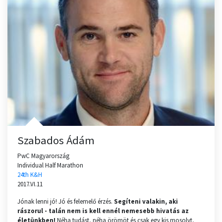
Szabados Ádám
PwC Magyarország
Individual Half Marathon
24th K&H
2017.VI.11
Jónak lenni jó! Jó és felemelő érzés.
Segíteni valakin, aki
rászorul - talán nem is kell ennél nemesebb hivatás az
életünkben!
Néha tudást, néha örömöt és csak egy kis mosolyt,