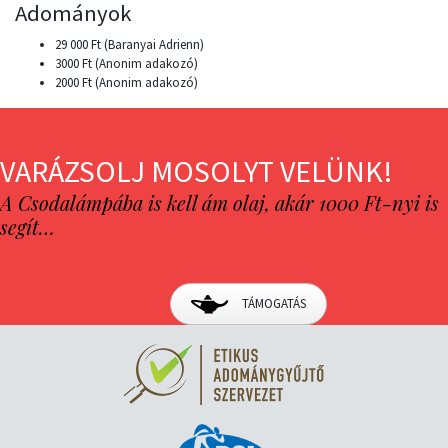
Adományok
29 000 Ft (Baranyai Adrienn)
3000 Ft (Anonim adakozó)
2000 Ft (Anonim adakozó)
VARÁZSOLJ MOSOLYT VELÜNK!
A Csodalámpába is kell ám olaj, akár 1000 Ft-nyi is
segít…
TÁMOGATÁS