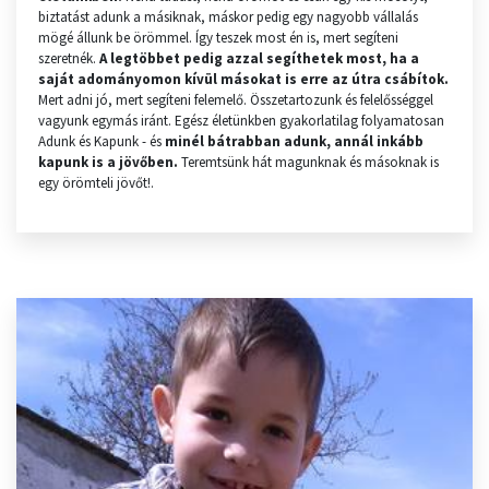
biztatást adunk a másiknak, máskor pedig egy nagyobb vállalás
mögé állunk be örömmel. Így teszek most én is, mert segíteni
szeretnék.
A legtöbbet pedig azzal segíthetek most, ha a
saját adományomon kívül másokat is erre az útra csábítok.
Mert adni jó, mert segíteni felemelő. Összetartozunk és felelősséggel
vagyunk egymás iránt. Egész életünkben gyakorlatilag folyamatosan
Adunk és Kapunk - és
minél bátrabban adunk, annál inkább
kapunk is a jövőben.
Teremtsünk hát magunknak és másoknak is
egy örömteli jövőt!.